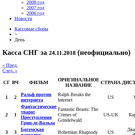
2008 год
2007 год
2006 год
Новости
Кассовые сборы
>
День
Касса СНГ за
(неофициально)
24.11.2018
« Пред.
След. »
ОРИГИНАЛЬНОЕ
СГ
ВЧ
ФИЛЬМ
СТРАНА
ДИС
НАЗВАНИЕ
Ральф против
Ralph Breaks the
1
2
US
интернета
Internet
Фантастические
Fantastic Beasts: The
твари:
2
1
Crimes of
US-UK
Ка
Преступления
Grindelwald
Грин-де-Вальда
Богемская
Два
3
3
Bohemian Rhapsody
US
рапсодия