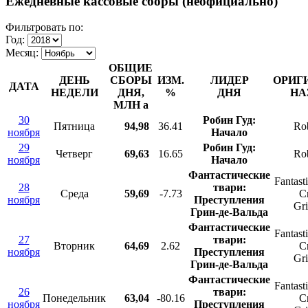
Ежедневные кассовые сборы (неофициально)
Фильтровать по:
Год:
Месяц:
ОБЩИЕ
ДЕНЬ
СБОРЫ
ИЗМ.
ЛИДЕР
ОРИГ
ДАТА
НЕДЕЛИ
ДНЯ,
%
ДНЯ
НА
МЛН
a
30
Робин Гуд:
Пятница
94,98
36.41
Ro
ноября
Начало
29
Робин Гуд:
Четверг
69,63
16.65
Ro
ноября
Начало
Фантастические
Fantast
28
твари:
Среда
59,69
-7.73
C
ноября
Преступления
Gr
Грин-де-Вальда
Фантастические
Fantast
27
твари:
Вторник
64,69
2.62
C
ноября
Преступления
Gr
Грин-де-Вальда
Фантастические
Fantast
26
твари:
Понедельник
63,04
-80.16
C
ноября
Преступления