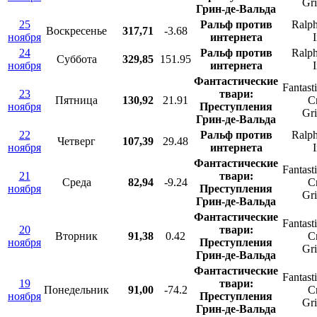
Gr
Грин-де-Вальда
25
Ральф против
Ralph
Воскресенье
317,71
-3.68
ноября
интернета
I
24
Ральф против
Ralph
Суббота
329,85
151.95
ноября
интернета
I
Фантастические
Fantast
23
твари:
Пятница
130,92
21.91
C
ноября
Преступления
Gr
Грин-де-Вальда
22
Ральф против
Ralph
Четверг
107,39
29.48
ноября
интернета
I
Фантастические
Fantast
21
твари:
Среда
82,94
-9.24
C
ноября
Преступления
Gr
Грин-де-Вальда
Фантастические
Fantast
20
твари:
Вторник
91,38
0.42
C
ноября
Преступления
Gr
Грин-де-Вальда
Фантастические
Fantast
19
твари:
Понедельник
91,00
-74.2
C
ноября
Преступления
Gr
Грин-де-Вальда