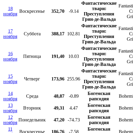
Фантастические
Fantast
18
твари:
Воскресенье
352,70
-9.14
C
ноября
Преступления
Gr
Грин-де-Вальда
Фантастические
Fantast
17
твари:
Суббота
388,17
102.81
C
ноября
Преступления
Gr
Грин-де-Вальда
Фантастические
Fantast
16
твари:
Пятница
191,40
10.03
C
ноября
Преступления
Gr
Грин-де-Вальда
Фантастические
Fantast
15
твари:
Четверг
173,96
255.96
C
ноября
Преступления
Gr
Грин-де-Вальда
14
Богемская
Среда
48,87
-0.89
Bohemi
ноября
рапсодия
13
Богемская
Вторник
49,31
4.47
Bohemi
ноября
рапсодия
12
Богемская
Понедельник
47,20
-74.73
Bohemi
ноября
рапсодия
11
Богемская
Воскресенье
186,76
-7.58
Bohemi