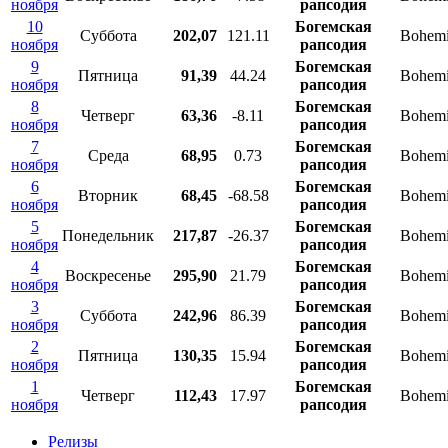
ноября
рапсодия
10
Богемская
Суббота
202,07
121.11
Bohemi
ноября
рапсодия
9
Богемская
Пятница
91,39
44.24
Bohemi
ноября
рапсодия
8
Богемская
Четверг
63,36
-8.11
Bohemi
ноября
рапсодия
7
Богемская
Среда
68,95
0.73
Bohemi
ноября
рапсодия
6
Богемская
Вторник
68,45
-68.58
Bohemi
ноября
рапсодия
5
Богемская
Понедельник
217,87
-26.37
Bohemi
ноября
рапсодия
4
Богемская
Воскресенье
295,90
21.79
Bohemi
ноября
рапсодия
3
Богемская
Суббота
242,96
86.39
Bohemi
ноября
рапсодия
2
Богемская
Пятница
130,35
15.94
Bohemi
ноября
рапсодия
1
Богемская
Четверг
112,43
17.97
Bohemi
ноября
рапсодия
Релизы