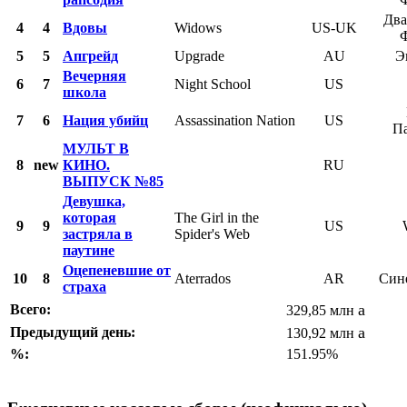
Два
4
4
Вдовы
Widows
US-UK
5
5
Апгрейд
Upgrade
AU
Э
Вечерняя
6
7
Night School
US
школа
7
6
Нация убийц
Assassination Nation
US
П
МУЛЬТ В
8
new
КИНО.
RU
ВЫПУСК №85
Девушка,
которая
The Girl in the
9
9
US
застряла в
Spider's Web
паутине
Оцепеневшие от
10
8
Aterrados
AR
Син
страха
a
Всего:
329,85 млн
a
Предыдущий день:
130,92 млн
%:
151.95%