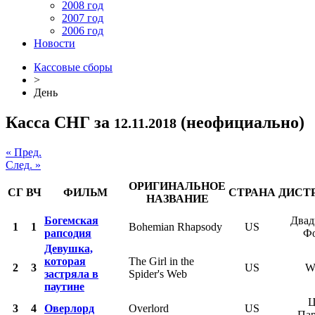
2008 год
2007 год
2006 год
Новости
Кассовые сборы
>
День
Касса СНГ за
(неофициально)
12.11.2018
« Пред.
След. »
ОРИГИНАЛЬНОЕ
СГ
ВЧ
ФИЛЬМ
СТРАНА
ДИСТ
НАЗВАНИЕ
Богемская
Двад
1
1
Bohemian Rhapsody
US
рапсодия
Ф
Девушка,
которая
The Girl in the
2
3
US
W
застряла в
Spider's Web
паутине
Ц
3
4
Оверлорд
Overlord
US
Па