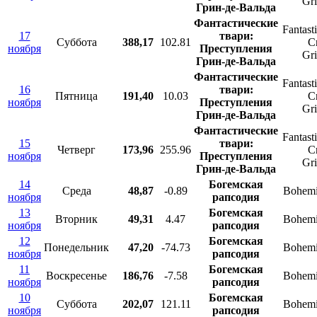
Gr
Грин-де-Вальда
Фантастические
Fantast
17
твари:
Суббота
388,17
102.81
C
ноября
Преступления
Gr
Грин-де-Вальда
Фантастические
Fantast
16
твари:
Пятница
191,40
10.03
C
ноября
Преступления
Gr
Грин-де-Вальда
Фантастические
Fantast
15
твари:
Четверг
173,96
255.96
C
ноября
Преступления
Gr
Грин-де-Вальда
14
Богемская
Среда
48,87
-0.89
Bohemi
ноября
рапсодия
13
Богемская
Вторник
49,31
4.47
Bohemi
ноября
рапсодия
12
Богемская
Понедельник
47,20
-74.73
Bohemi
ноября
рапсодия
11
Богемская
Воскресенье
186,76
-7.58
Bohemi
ноября
рапсодия
10
Богемская
Суббота
202,07
121.11
Bohemi
ноября
рапсодия