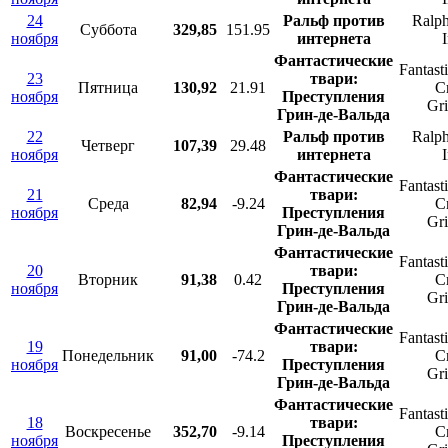
24
Ральф против
Ralph
Суббота
329,85
151.95
ноября
интернета
I
Фантастические
Fantast
23
твари:
Пятница
130,92
21.91
C
ноября
Преступления
Gr
Грин-де-Вальда
22
Ральф против
Ralph
Четверг
107,39
29.48
ноября
интернета
I
Фантастические
Fantast
21
твари:
Среда
82,94
-9.24
C
ноября
Преступления
Gr
Грин-де-Вальда
Фантастические
Fantast
20
твари:
Вторник
91,38
0.42
C
ноября
Преступления
Gr
Грин-де-Вальда
Фантастические
Fantast
19
твари:
Понедельник
91,00
-74.2
C
ноября
Преступления
Gr
Грин-де-Вальда
Фантастические
Fantast
18
твари:
Воскресенье
352,70
-9.14
C
ноября
Преступления