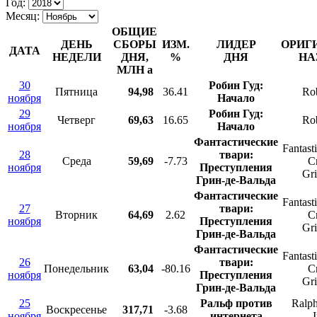
Год:
Месяц:
ОБЩИЕ
ДЕНЬ
СБОРЫ
ИЗМ.
ЛИДЕР
ОРИГ
ДАТА
НЕДЕЛИ
ДНЯ,
%
ДНЯ
НА
МЛН
a
30
Робин Гуд:
Пятница
94,98
36.41
Ro
ноября
Начало
29
Робин Гуд:
Четверг
69,63
16.65
Ro
ноября
Начало
Фантастические
Fantast
28
твари:
Среда
59,69
-7.73
C
ноября
Преступления
Gr
Грин-де-Вальда
Фантастические
Fantast
27
твари:
Вторник
64,69
2.62
C
ноября
Преступления
Gr
Грин-де-Вальда
Фантастические
Fantast
26
твари:
Понедельник
63,04
-80.16
C
ноября
Преступления
Gr
Грин-де-Вальда
25
Ральф против
Ralph
Воскресенье
317,71
-3.68
ноября
интернета
I