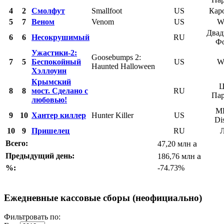
4
2
Смолфут
Smallfoot
US
Кар
5
7
Веном
Venom
US
W
Двад
6
6
Несокрушимый
RU
Ф
Ужастики-2:
Goosebumps 2:
7
5
Беспокойный
US
W
Haunted Halloween
Хэллоуин
Крымский
Ц
8
8
мост. Сделано с
RU
Па
любовью!
M
9
10
Хантер киллер
Hunter Killer
US
Dis
10
9
Пришелец
RU
a
Всего:
47,20 млн
a
Предыдущий день:
186,76 млн
%:
-74.73%
Ежедневные кассовые сборы (неофициально)
Фильтровать по: