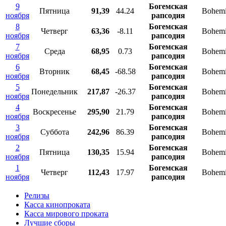
9
Богемская
Пятница
91,39
44.24
Bohemi
ноября
рапсодия
8
Богемская
Четверг
63,36
-8.11
Bohemi
ноября
рапсодия
7
Богемская
Среда
68,95
0.73
Bohemi
ноября
рапсодия
6
Богемская
Вторник
68,45
-68.58
Bohemi
ноября
рапсодия
5
Богемская
Понедельник
217,87
-26.37
Bohemi
ноября
рапсодия
4
Богемская
Воскресенье
295,90
21.79
Bohemi
ноября
рапсодия
3
Богемская
Суббота
242,96
86.39
Bohemi
ноября
рапсодия
2
Богемская
Пятница
130,35
15.94
Bohemi
ноября
рапсодия
1
Богемская
Четверг
112,43
17.97
Bohemi
ноября
рапсодия
Релизы
Касса кинопроката
Касса мирового проката
Лучшие сборы