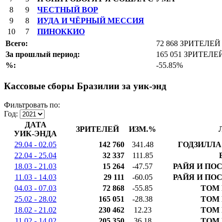
8
9
ЧЕСТНЫЙ ВОР
9
8
ИУДА И ЧЁРНЫЙ МЕССИЯ
10
7
ПИНОККИО
Всего:
72 868 ЗРИТЕЛЕЙ
За прошлый период:
165 051 ЗРИТЕЛЕ
%:
-55.85%
Кассовые сборы Бразилии за уик-энд
Фильтровать по:
Год:
ДАТА
ЗРИТЕЛЕЙ
ИЗМ.%
УИК-ЭНДА
29.04 - 02.05
142 760
341.48
ГОДЗИЛЛА
22.04 - 25.04
32 337
111.85
18.03 - 21.03
15 264
-47.57
РАЙЯ И ПО
11.03 - 14.03
29 111
-60.05
РАЙЯ И ПО
04.03 - 07.03
72 868
-55.85
ТОМ 
25.02 - 28.02
165 051
-28.38
ТОМ 
18.02 - 21.02
230 462
12.23
ТОМ 
11.02 - 14.02
205 350
36.18
ТОМ 