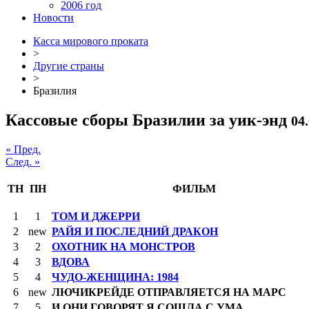
2006 год
Новости
Касса мирового проката
>
Другие страны
>
Бразилия
Кассовые сборы Бразилии за уик-энд
04.
« Пред.
След. »
ТН
ПН
ФИЛЬМ
1
1
ТОМ И ДЖЕРРИ
2
new
РАЙЯ И ПОСЛЕДНИЙ ДРАКОН
3
2
ОХОТНИК НА МОНСТРОВ
4
3
ВДОВА
5
4
ЧУДО-ЖЕНЩИНА: 1984
6
new
ЛЮЧИКРЕЙДЕ ОТПРАВЛЯЕТСЯ НА МАРС
7
5
И ОНИ ГОВОРЯТ Я СОШЛА С УМА