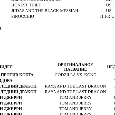
HONEST THIEF
US
JUDAS AND THE BLACK MESSIAH
US
PINOCCHIO
IT-FR-
Й
ОРИГИНАЛЬНОЕ
ЛИДЕР
НЕ
НАЗВАНИЕ
 ПРОТИВ КОНГА
GODZILLA VS. KONG
ВДОВА
СЛЕДНИЙ ДРАКОН
RAYA AND THE LAST DRAGON
СЛЕДНИЙ ДРАКОН
RAYA AND THE LAST DRAGON
И ДЖЕРРИ
TOM AND JERRY
И ДЖЕРРИ
TOM AND JERRY
И ДЖЕРРИ
TOM AND JERRY
И ДЖЕРРИ
TOM AND JERRY