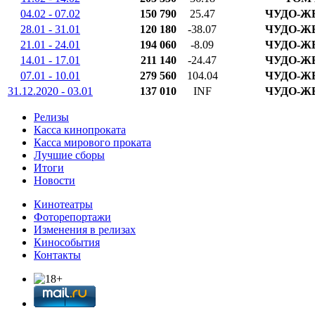
04.02 - 07.02
150 790
25.47
ЧУДО-Ж
28.01 - 31.01
120 180
-38.07
ЧУДО-Ж
21.01 - 24.01
194 060
-8.09
ЧУДО-Ж
14.01 - 17.01
211 140
-24.47
ЧУДО-Ж
07.01 - 10.01
279 560
104.04
ЧУДО-Ж
31.12.2020 - 03.01
137 010
INF
ЧУДО-Ж
Релизы
Касса кинопроката
Касса мирового проката
Лучшие сборы
Итоги
Новости
Кинотеатры
Фоторепортажи
Изменения в релизах
Кинособытия
Контакты