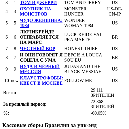
3
1
ТОМ И ДЖЕРРИ
TOM AND JERRY
US
ОХОТНИК НА
MONSTER
US-DE-
4
3
МОНСТРОВ
HUNTER
CN-JP
ЧУДО-ЖЕНЩИНА:
WONDER
5
5
US
1984
WOMAN 1984
ЛЮЧИКРЕЙДЕ
LUCICREIDE VAI
6
6
ОТПРАВЛЯЕТСЯ
BR
PRA MARTE
НА МАРС
7
8
ЧЕСТНЫЙ ВОР
HONEST THIEF
US
И ОНИ ГОВОРЯТ Я
DEPOIS A LOUCA
8
7
BR
СОШЛА С УМА
SOU EU
ИУДА И ЧЁРНЫЙ
JUDAS AND THE
9
9
US
МЕССИЯ
BLACK MESSIAH
КЛАУСТРОФОБЫ:
10
new
FOLLOW ME
US
КВЕСТ В МОСКВЕ
29 111
Всего:
ЗРИТЕЛЕЙ
72 868
За прошлый период:
ЗРИТЕЛЕЙ
%:
-60.05%
Кассовые сборы Бразилии за уик-энд