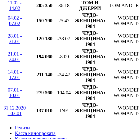
11.02 -
ТОМ И
205 350
36.18
TOM AND J
14.02
ДЖЕРРИ
ЧУДО-
04.02 -
WONDE
150 790
25.47
ЖЕНЩИНА:
07.02
WOMAN 19
1984
ЧУДО-
28.01 -
WONDE
120 180
-38.07
ЖЕНЩИНА:
31.01
WOMAN 19
1984
ЧУДО-
21.01 -
WONDE
194 060
-8.09
ЖЕНЩИНА:
24.01
WOMAN 19
1984
ЧУДО-
14.01 -
WONDE
211 140
-24.47
ЖЕНЩИНА:
17.01
WOMAN 19
1984
ЧУДО-
07.01 -
WONDE
279 560
104.04
ЖЕНЩИНА:
10.01
WOMAN 19
1984
ЧУДО-
31.12.2020
WONDE
137 010
INF
ЖЕНЩИНА:
- 03.01
WOMAN 19
1984
Релизы
Касса кинопроката
Касса мирового проката