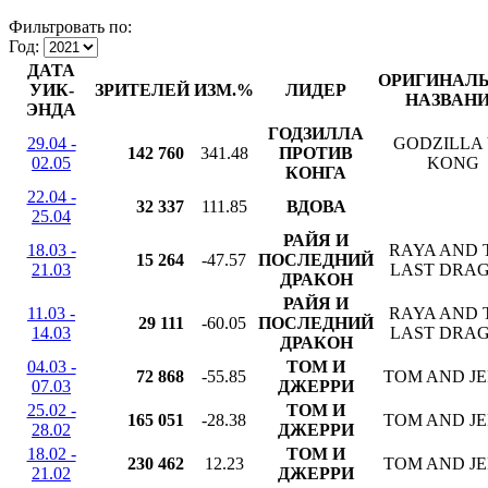
Фильтровать по:
Год:
ДАТА
ОРИГИНАЛ
УИК-
ЗРИТЕЛЕЙ
ИЗМ.%
ЛИДЕР
НАЗВАН
ЭНДА
ГОДЗИЛЛА
29.04 -
GODZILLA 
142 760
341.48
ПРОТИВ
02.05
KONG
КОНГА
22.04 -
32 337
111.85
ВДОВА
25.04
РАЙЯ И
18.03 -
RAYA AND 
15 264
-47.57
ПОСЛЕДНИЙ
21.03
LAST DRA
ДРАКОН
РАЙЯ И
11.03 -
RAYA AND 
29 111
-60.05
ПОСЛЕДНИЙ
14.03
LAST DRA
ДРАКОН
04.03 -
ТОМ И
72 868
-55.85
TOM AND J
07.03
ДЖЕРРИ
25.02 -
ТОМ И
165 051
-28.38
TOM AND J
28.02
ДЖЕРРИ
18.02 -
ТОМ И
230 462
12.23
TOM AND J
21.02
ДЖЕРРИ