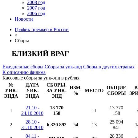
2008 год
2007 год
2006 год
Новости
График премьер в России
>
Сборы
БЛИЗКИЙ ВРАГ
Ежедневные сборы
Сборы за уик-энд
Сборы в других странах
К описанию фильма
Кассовые сборы за уик-энд в рублях
№
ДАТА
СБОРЫ,
ИЗМ.
ОБЩИЕ
В
УИК-
УИК-
ЗА УИК-
МЕСТО
%
СБОРЫ
ЗР
ЭНДА
ЭНДА
ЭНД
21.10 -
13 770
13 770
1
11
24.10.2010
158
158
28.10 -
25 094
2
6 320 892
54
13
1
31.10.2010
841
04.11 -
28 336