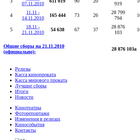
3
611 019
90
20
1
07.11.2010
919
11.11 -
28 799
4
165 444
73
26
1
14.11.2010
794
18.11 -
28 876
5
54 638
67
37
1
21.11.2010
103
Общие сборы на 21.11.2010
28 876 103
a
(официально):
Релизы
Касса кинопроката
Касса мирового проката
Лучшие сборы
Итоги
Новости
Кинотеатры
Фоторепортажи
Изменения в релизах
Кинособытия
Контакты