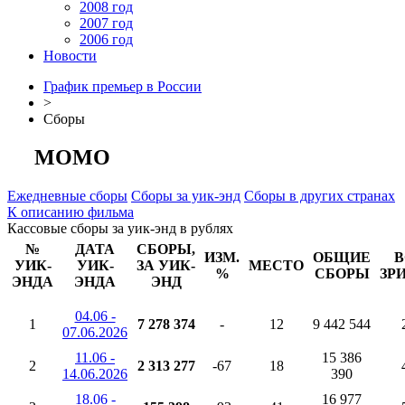
2008 год
2007 год
2006 год
Новости
График премьер в России
>
Сборы
МОМО
Ежедневные сборы
Сборы за уик-энд
Сборы в других странах
К описанию фильма
Кассовые сборы за уик-энд в рублях
№
ДАТА
СБОРЫ,
ИЗМ.
ОБЩИЕ
В
УИК-
УИК-
ЗА УИК-
МЕСТО
%
СБОРЫ
ЗР
ЭНДА
ЭНДА
ЭНД
04.06 -
1
7 278 374
-
12
9 442 544
07.06.2026
11.06 -
15 386
2
2 313 277
-67
18
14.06.2026
390
18.06 -
16 977