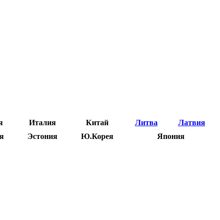
я
Италия
Китай
Литва
Латвия
я
Эстония
Ю.Корея
Япония