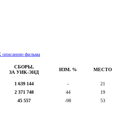
К описанию фильма
СБОРЫ,
ИЗМ. %
МЕСТО
ЗА УИК-ЭНД
1 639 144
-
21
2 371 748
44
19
45 557
-98
53