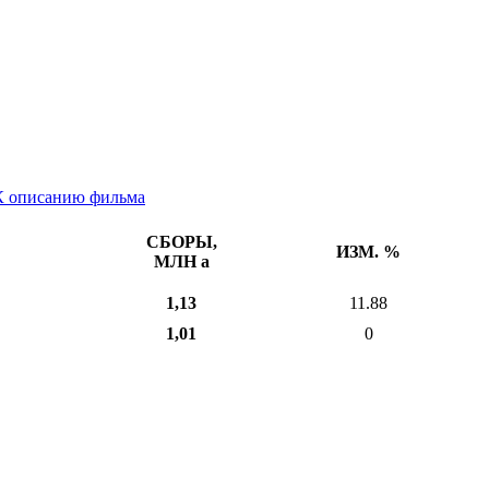
К описанию фильма
СБОРЫ,
ИЗМ. %
МЛН
a
1,13
11.88
1,01
0