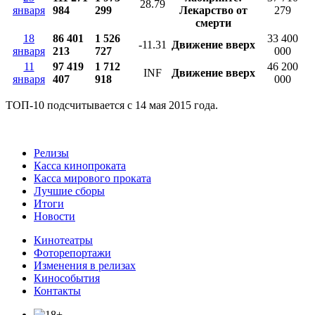
28.79
января
984
299
Лекарство от
279
смерти
18
86 401
1 526
33 400
-11.31
Движение вверх
января
213
727
000
11
97 419
1 712
46 200
INF
Движение вверх
января
407
918
000
ТОП-10 подсчитывается с 14 мая 2015 года.
Релизы
Касса кинопроката
Касса мирового проката
Лучшие сборы
Итоги
Новости
Кинотеатры
Фоторепортажи
Изменения в релизах
Кинособытия
Контакты