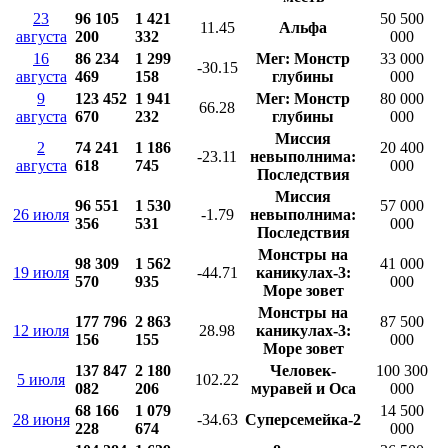
23
96 105
1 421
50 500
11.45
Альфа
августа
200
332
000
16
86 234
1 299
Мег: Монстр
33 000
-30.15
августа
469
158
глубины
000
9
123 452
1 941
Мег: Монстр
80 000
66.28
августа
670
232
глубины
000
Миссия
2
74 241
1 186
20 400
-23.11
невыполнима:
августа
618
745
000
Последствия
Миссия
96 551
1 530
57 000
26 июля
-1.79
невыполнима:
356
531
000
Последствия
Монстры на
98 309
1 562
41 000
19 июля
-44.71
каникулах-3:
570
935
000
Море зовет
Монстры на
177 796
2 863
87 500
12 июля
28.98
каникулах-3:
156
155
000
Море зовет
137 847
2 180
Человек-
100 300
5 июля
102.22
082
206
муравей и Оса
000
68 166
1 079
14 500
28 июня
-34.63
Суперсемейка-2
228
674
000