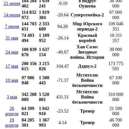
104 284
1 639
8 подруг
36 500
21 июня
-9.19
402
241
Оушена
000
114 832
1 819
67 000
14 июня
-20.64
Суперсемейка-2
972
384
000
144 703
2 333
Мир Юрского
109 046
7 июня
94.28
651
689
периода-2
351
74 483
1 189
Красный
16 311
31 мая
-26.14
494
952
воробей
357
Хан Соло:
100 839
1 637
39 000
24 мая
-49.67
Звездные
676
154
000
войны. Истории
200 356
3 215
173 775
17 мая
104.47
Дэдпул-2
615
826
591
Мстители:
97 986
1 580
67 100
10 мая
-71.37
Война
948
443
000
бесконечности
Мстители:
342 288
5 520
310 000
3 мая
431.51
Война
089
801
000
бесконечности
26
64 399
1 042
21 500
-23.52
Тренер
апреля
021
910
000
19
84 205
1 367
46 700
4.14
Тренер
апреля
301
993
000