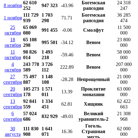
62 610
Богемская
24 318
8 ноября
947 323
-43.96
252
рапсодия
247
111 729
1 703
Богемская
36 285
1 ноября
71.71
939
298
рапсодия
474
25
65 069
11 500
991 455
-0.06
Смолфут
октября
080
000
18
65 108
23 800
995 501
-34.12
Веном
октября
298
000
11
98 826
1 493
58 000
-59.46
Веном
октября
014
218
000
4
243 778
3 726
207 000
222.89
Веном
октября
589
112
000
27
75 497
1 148
21 000
-28.28
Непрощенный
сентября
887
108
000
20
105 273
1 571
Проклятие
63 000
13.39
сентября
178
011
монахини
000
13
92 841
1 334
62 422
62.81
Хищник
сентября
559
451
663
6
57 024
Великий
21 308
832 929
-49.01
сентября
686
уравнитель-2
968
Гоголь.
30
111 830
1 641
62 000
16.36
Страшная
августа
908
071
000
месть