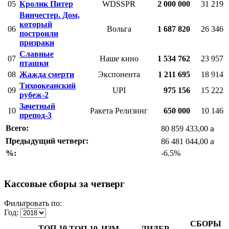
05
Кролик Питер
WDSSPR
2 000 000
31 219
Винчестер. Дом,
который
06
Вольга
1 687 820
26 346
построили
призраки
Славные
07
Наше кино
1 534 762
23 957
пташки
08
Жажда смерти
Экспонента
1 211 695
18 914
Тихоокеанский
09
UPI
975 156
15 222
рубеж-2
Зачетный
10
Ракета Релизинг
650 000
10 146
препод-3
a
Всего:
80 859 433,00
a
Предыдущий четверг:
86 481 044,00
%:
-6.5%
Кассовые сборы за четверг
Фильтровать по:
Год:
СБОРЫ
ТОП-10
ТОП-10
ИЗМ.
ЛИДЕР