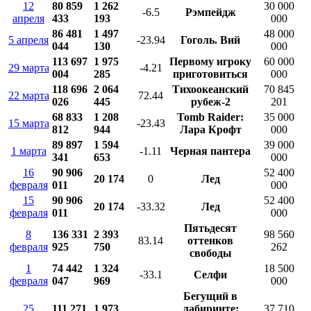
12
80 859
1 262
30 000
-6.5
Рэмпейдж
апреля
433
193
000
86 481
1 497
48 000
5 апреля
-23.94
Гоголь. Вий
044
130
000
113 697
1 975
Первому игроку
60 000
29 марта
-4.21
004
285
приготовиться
000
118 696
2 064
Тихоокеанский
70 845
22 марта
72.44
026
445
рубеж-2
201
68 833
1 208
Tomb Raider:
35 000
15 марта
-23.43
812
944
Лара Крофт
000
89 897
1 594
39 000
1 марта
-1.11
Черная пантера
341
653
000
16
90 906
52 400
20 174
0
Лед
февраля
011
000
15
90 906
52 400
20 174
-33.32
Лед
февраля
011
000
Пятьдесят
8
136 331
2 393
98 560
83.14
оттенков
февраля
925
750
262
свободы
1
74 442
1 324
18 500
-33.1
Селфи
февраля
047
969
000
Бегущий в
25
111 271
1 973
лабиринте:
37 710