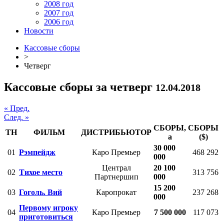
2008 год
2007 год
2006 год
Новости
Кассовые сборы
>
Четверг
Кассовые сборы за четверг
12.04.2018
« Пред.
След. »
СБОРЫ,
СБОРЫ
ТН
ФИЛЬМ
ДИСТРИБЬЮТОР
a
($)
30 000
01
Рэмпейдж
Каро Премьер
468 292
000
Централ
20 100
02
Тихое место
313 756
Партнершип
000
15 200
03
Гоголь. Вий
Каропрокат
237 268
000
Первому игроку
04
Каро Премьер
7 500 000
117 073
приготовиться