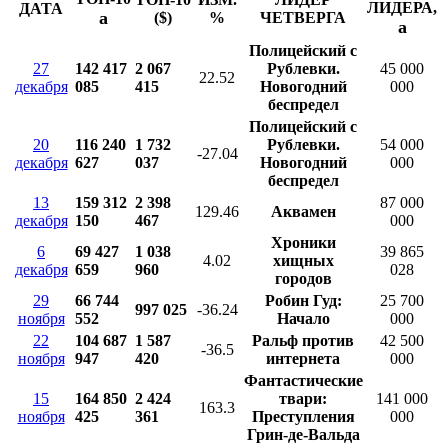
ЛИДЕРА,
ДАТА
a
($)
%
ЧЕТВЕРГА
a
Полицейский с
27
142 417
2 067
Рублевки.
45 000
22.52
декабря
085
415
Новогодний
000
беспредел
Полицейский с
20
116 240
1 732
Рублевки.
54 000
-27.04
декабря
627
037
Новогодний
000
беспредел
13
159 312
2 398
87 000
129.46
Аквамен
декабря
150
467
000
Хроники
6
69 427
1 038
39 865
4.02
хищных
декабря
659
960
028
городов
29
66 744
Робин Гуд:
25 700
997 025
-36.24
ноября
552
Начало
000
22
104 687
1 587
Ральф против
42 500
-36.5
ноября
947
420
интернета
000
Фантастические
15
164 850
2 424
твари:
141 000
163.3
ноября
425
361
Преступления
000
Грин-де-Вальда