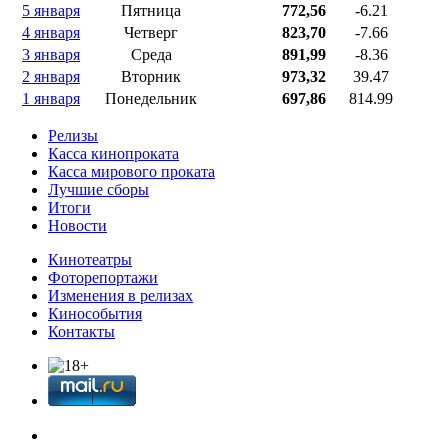
5 января
Пятница
772,56
-6.21
4 января
Четверг
823,70
-7.66
3 января
Среда
891,99
-8.36
2 января
Вторник
973,32
39.47
1 января
Понедельник
697,86
814.99
Релизы
Касса кинопроката
Касса мирового проката
Лучшие сборы
Итоги
Новости
Кинотеатры
Фоторепортажи
Изменения в релизах
Кинособытия
Контакты