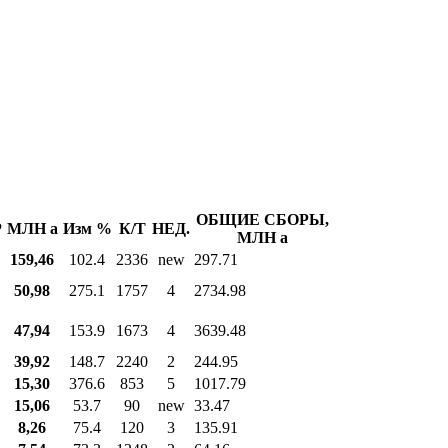
ОБЩИЕ СБОРЫ,
Р
МЛН
a
Изм %
К/Т
НЕД.
МЛН
a
159,46
102.4
2336
new
297.71
50,98
275.1
1757
4
2734.98
47,94
153.9
1673
4
3639.48
39,92
148.7
2240
2
244.95
15,30
376.6
853
5
1017.79
15,06
53.7
90
new
33.47
8,26
75.4
120
3
135.91