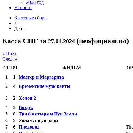
2006 год
Новости
Кассовые сборы
>
День
Касса СНГ за
(неофициально)
27.01.2024
« Пред.
След. »
СГ
ВЧ
ФИЛЬМ
ОР
1
1
Мастер и Маргарита
2
4
Бременские музыканты
3
2
Холоп 2
4
3
Воздух
5
8
Три богатыря и Пуп Земли
6
5
Уялам, но уй алам
7
6
Пчеловод
The