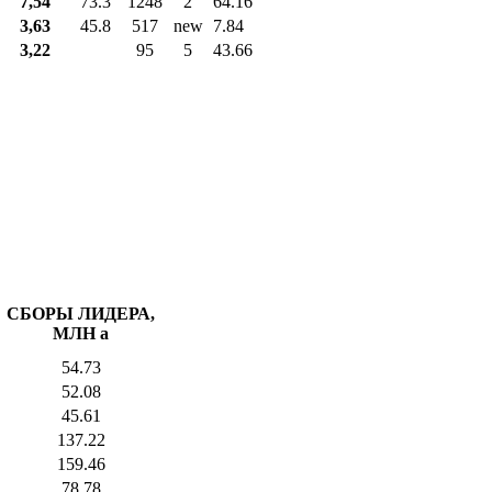
7,54
73.3
1248
2
64.16
3,63
45.8
517
new
7.84
3,22
95
5
43.66
СБОРЫ ЛИДЕРА,
МЛН
a
54.73
52.08
45.61
137.22
159.46
78.78