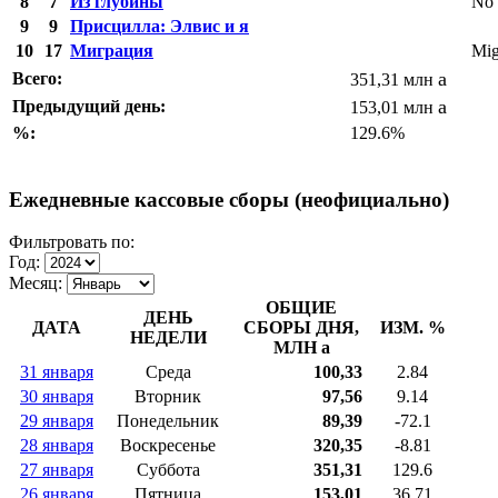
8
7
Из глубины
No
9
9
Присцилла: Элвис и я
10
17
Миграция
Mig
a
Всего:
351,31 млн
a
Предыдущий день:
153,01 млн
%:
129.6%
Ежедневные кассовые сборы (неофициально)
Фильтровать по:
Год:
Месяц:
ОБЩИЕ
ДЕНЬ
ДАТА
СБОРЫ ДНЯ,
ИЗМ. %
НЕДЕЛИ
МЛН
a
31 января
Среда
100,33
2.84
30 января
Вторник
97,56
9.14
29 января
Понедельник
89,39
-72.1
28 января
Воскресенье
320,35
-8.81
27 января
Суббота
351,31
129.6
26 января
Пятница
153,01
36.71