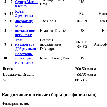
5
7
Супер Марио
US
Bros.
в кино
Коты
6
14
RU
Наше
Эрмитажа
7
16
Зверолэнд
The Gools
IR-CN
Ten L
Мое
8
6
прекрасное
Beautiful Disaster
US
Во
несчастье
Три
Les trois
FR-DE-
9
9
мушкетера:
mousquetaires:
Атмосф
BE-ES
Д’Артаньян
D'Artagnan
Восстание
10
5
зловещих
Rise of Living Dead
US
мертвецов
a
Всего:
200,50 млн
a
Предыдущий день:
106,35 млн
%:
88.53%
Ежедневные кассовые сборы (неофициально)
Фильтровать по: