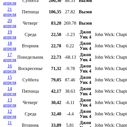
Суббота
200,50
88.53
Вызов
апреля
21
Пятница
106,35
27.82
Вызов
апреля
20
Четверг
83,20
269.78
Вызов
апреля
19
Джон
Среда
22,50
-1.23
John Wick: Chapt
апреля
Уик 4
18
Джон
Вторник
22,78
0.22
John Wick: Chapt
апреля
Уик 4
17
Джон
Понедельник
22,73
-68.13
John Wick: Chapt
апреля
Уик 4
16
Джон
Воскресенье
71,32
-9.78
John Wick: Chapt
апреля
Уик 4
15
Джон
Суббота
79,05
87.46
John Wick: Chapt
апреля
Уик 4
14
Джон
Пятница
42,17
38.63
John Wick: Chapt
апреля
Уик 4
13
Джон
Четверг
30,42
-6.11
John Wick: Chapt
апреля
Уик 4
12
Джон
Среда
32,40
-4.4
John Wick: Chapt
апреля
Уик 4
11
Джон
Вторник
33,89
5.81
John Wick: Chapt