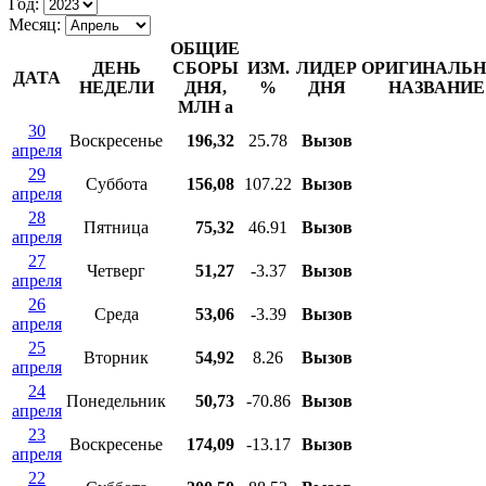
Год:
Месяц:
ОБЩИЕ
ДЕНЬ
СБОРЫ
ИЗМ.
ЛИДЕР
ОРИГИНАЛЬН
ДАТА
НЕДЕЛИ
ДНЯ,
%
ДНЯ
НАЗВАНИЕ
МЛН
a
30
Воскресенье
196,32
25.78
Вызов
апреля
29
Суббота
156,08
107.22
Вызов
апреля
28
Пятница
75,32
46.91
Вызов
апреля
27
Четверг
51,27
-3.37
Вызов
апреля
26
Среда
53,06
-3.39
Вызов
апреля
25
Вторник
54,92
8.26
Вызов
апреля
24
Понедельник
50,73
-70.86
Вызов
апреля
23
Воскресенье
174,09
-13.17
Вызов
апреля
22