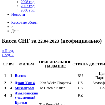
2008 год
2007 год
2006 год
Новости
Кассовые сборы
>
День
Касса СНГ за
(неофициально)
22.04.2023
« Пред.
След. »
ОРИГИНАЛЬНОЕ
СГ
ВЧ
ФИЛЬМ
СТРАНА
ДИСТР
НАЗВАНИЕ
Цен
1
1
Вызов
RU
Парт
2
2
Джон Уик 4
John Wick: Chapter 4
US
Атмосф
3
4
Мизантроп
To Catch a Killer
US
Во
Ауылбайский
4
3
KZ
участковый
Братья
The Super Mario