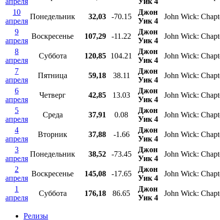
апреля
Уик 4
10
Джон
Понедельник
32,03
-70.15
John Wick: Chapt
апреля
Уик 4
9
Джон
Воскресенье
107,29
-11.22
John Wick: Chapt
апреля
Уик 4
8
Джон
Суббота
120,85
104.21
John Wick: Chapt
апреля
Уик 4
7
Джон
Пятница
59,18
38.11
John Wick: Chapt
апреля
Уик 4
6
Джон
Четверг
42,85
13.03
John Wick: Chapt
апреля
Уик 4
5
Джон
Среда
37,91
0.08
John Wick: Chapt
апреля
Уик 4
4
Джон
Вторник
37,88
-1.66
John Wick: Chapt
апреля
Уик 4
3
Джон
Понедельник
38,52
-73.45
John Wick: Chapt
апреля
Уик 4
2
Джон
Воскресенье
145,08
-17.65
John Wick: Chapt
апреля
Уик 4
1
Джон
Суббота
176,18
86.65
John Wick: Chapt
апреля
Уик 4
Релизы