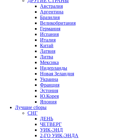
ДРУГИЕ СТРАНЫ
Австралия
Аргентина
Бразилия
Великобритания
Германия
Испания
Италия
Китай
Латвия
Литва
Мексика
Нидерланды
Новая Зеландия
Украина
Франция
Эстония
Ю.Корея
Япония
Лучшие сборы
СНГ
ДЕНЬ
ЧЕТВЕРГ
УИК-ЭНД
2-ГО УИК-ЭНДА