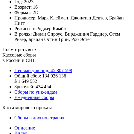
Год:
2023
Возраст:
16+
Формат:
2D
Продюсер:
Марк Клейман
,
Джонатан Дектер
,
Брайан
Питт
Режиссер:
Роджер Камбл
В ролях:
Дилан Спроус
,
Вирджиния Гарднер
,
Отем
Ризер
,
Брайан Остин Грин
,
Роб Эстес
Посмотреть всех
Кассовые сборы
в России и СНГ:
Первый уик-энд:
45 807 598
Общий сбор:
134 026 136
$ 1 649 552
Зрителей:
434 454
Сборы по уик-эндам
Ежедневные сборы
Касса мирового проката:
Сборы в других странах
Описание
Видео