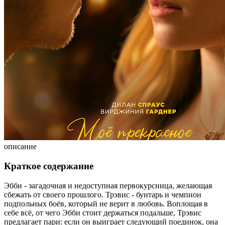
описание
Краткое содержание
Эбби - загадочная и недоступная первокурсница, желающая
сбежать от своего прошлого. Трэвис - бунтарь и чемпион
подпольных боёв, который не верит в любовь. Воплощая в
себе всё, от чего Эбби стоит держаться подальше, Трэвис
предлагает пари: если он выиграет следующий поединок, она