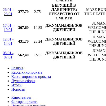
СМЕРТИ
БЕГУЩИЙ В
26.01 -
ЛАБИРИНТЕ:
MAZE RUN
377,70
2.75
28.01
ЛЕКАРСТВО ОТ
THE DEATH
СМЕРТИ
JUMANJ
17.01 -
ДЖУМАНДЖИ: ЗОВ
367,60
-14.85
WELCOME
19.01
ДЖУНГЛЕЙ
THE JUN
JUMANJ
12.01 -
ДЖУМАНДЖИ: ЗОВ
431,70
-23.24
WELCOME
14.01
ДЖУНГЛЕЙ
THE JUN
JUMANJ
05.01 -
ДЖУМАНДЖИ: ЗОВ
562,40
INF
WELCOME
07.01
ДЖУНГЛЕЙ
THE JUN
Релизы
Касса кинопроката
Касса мирового проката
Лучшие сборы
Итоги
Новости
Кинотеатры
Фоторепортажи
Изменения в релизах