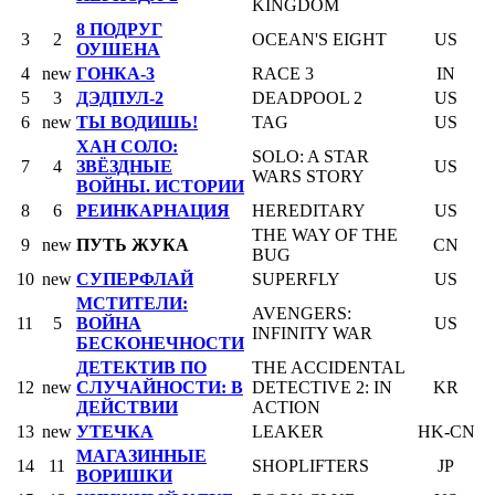
KINGDOM
8 ПОДРУГ
3
2
OCEAN'S EIGHT
US
ОУШЕНА
4
new
ГОНКА-3
RACE 3
IN
5
3
ДЭДПУЛ-2
DEADPOOL 2
US
6
new
ТЫ ВОДИШЬ!
TAG
US
ХАН СОЛО:
SOLO: A STAR
7
4
ЗВЁЗДНЫЕ
US
WARS STORY
ВОЙНЫ. ИСТОРИИ
8
6
РЕИНКАРНАЦИЯ
HEREDITARY
US
THE WAY OF THE
9
new
ПУТЬ ЖУКА
CN
BUG
10
new
СУПЕРФЛАЙ
SUPERFLY
US
МСТИТЕЛИ:
AVENGERS:
11
5
ВОЙНА
US
INFINITY WAR
БЕСКОНЕЧНОСТИ
ДЕТЕКТИВ ПО
THE ACCIDENTAL
12
new
СЛУЧАЙНОСТИ: В
DETECTIVE 2: IN
KR
ДЕЙСТВИИ
ACTION
13
new
УТЕЧКА
LEAKER
HK-CN
МАГАЗИННЫЕ
14
11
SHOPLIFTERS
JP
ВОРИШКИ