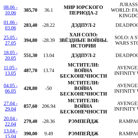
JURASS
08.06 -
МИР ЮРСКОГО
385,70
36.1
WORLD: F
10.06
ПЕРИОДА-2
KINGD
01.06 -
283,40
-28.22
ДЭДПУЛ-2
DEADPOO
03.06
ХАН СОЛО:
25.05 -
SOLO: A 
394,80
-28.39
ЗВЁЗДНЫЕ ВОЙНЫ.
27.05
WARS ST
ИСТОРИИ
18.05 -
551,30
13.04
ДЭДПУЛ-2
DEADPOO
20.05
МСТИТЕЛИ:
11.05 -
AVENGE
487,70
13.74
ВОЙНА
13.05
INFINITY
БЕСКОНЕЧНОСТИ
МСТИТЕЛИ:
04.05 -
AVENGE
428,80
-50
ВОЙНА
06.05
INFINITY
БЕСКОНЕЧНОСТИ
МСТИТЕЛИ:
27.04 -
AVENGE
857,60
206.94
ВОЙНА
29.04
INFINITY
БЕСКОНЕЧНОСТИ
20.04 -
279,40
-28.36
РЭМПЕЙДЖ
RAMPA
22.04
13.04 -
390,00
9.49
РЭМПЕЙДЖ
RAMPA
15.04