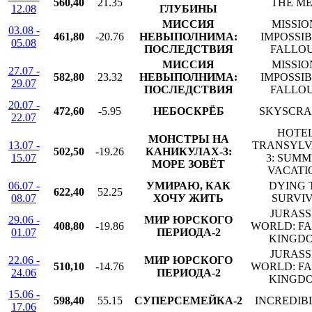
560,40
21.35
THE M
12.08
ГЛУБИНЫ
МИССИЯ
MISSIO
03.08 -
461,80
-20.76
НЕВЫПОЛНИМА:
IMPOSSIB
05.08
ПОСЛЕДСТВИЯ
FALLO
МИССИЯ
MISSIO
27.07 -
582,80
23.32
НЕВЫПОЛНИМА:
IMPOSSIB
29.07
ПОСЛЕДСТВИЯ
FALLO
20.07 -
472,60
-5.95
НЕБОСКРЁБ
SKYSCRA
22.07
HOTE
МОНСТРЫ НА
13.07 -
TRANSYLV
502,50
-19.26
КАНИКУЛАХ-3:
15.07
3: SUM
МОРЕ ЗОВЁТ
VACATI
06.07 -
УМИРАЮ, КАК
DYING 
622,40
52.25
08.07
ХОЧУ ЖИТЬ
SURVI
JURASS
29.06 -
МИР ЮРСКОГО
408,80
-19.86
WORLD: F
01.07
ПЕРИОДА-2
KINGD
JURASS
22.06 -
МИР ЮРСКОГО
510,10
-14.76
WORLD: F
24.06
ПЕРИОДА-2
KINGD
15.06 -
598,40
55.15
СУПЕРСЕМЕЙКА-2
INCREDIBL
17.06