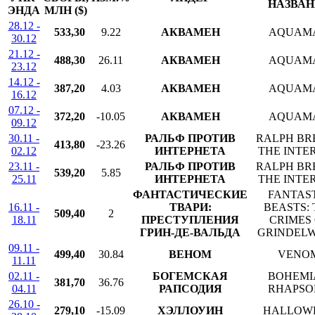
НАЗВАН
ЭНДА
МЛН ($)
28.12 -
533,30
9.22
АКВАМЕН
AQUAM
30.12
21.12 -
488,30
26.11
АКВАМЕН
AQUAM
23.12
14.12 -
387,20
4.03
АКВАМЕН
AQUAM
16.12
07.12 -
372,20
-10.05
АКВАМЕН
AQUAM
09.12
30.11 -
РАЛЬФ ПРОТИВ
RALPH BR
413,80
-23.26
02.12
ИНТЕРНЕТА
THE INTE
23.11 -
РАЛЬФ ПРОТИВ
RALPH BR
539,20
5.85
25.11
ИНТЕРНЕТА
THE INTE
ФАНТАСТИЧЕСКИЕ
FANTAS
16.11 -
ТВАРИ:
BEASTS: 
509,40
2
18.11
ПРЕСТУПЛЕНИЯ
CRIMES
ГРИН-ДЕ-ВАЛЬДА
GRINDEL
09.11 -
499,40
30.84
ВЕНОМ
VENO
11.11
02.11 -
БОГЕМСКАЯ
BOHEMI
381,70
36.76
04.11
РАПСОДИЯ
RHAPSO
26.10 -
279,10
-15.09
ХЭЛЛОУИН
HALLOW