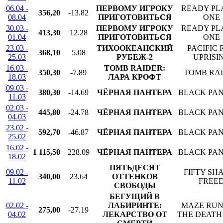
06.04 -
ПЕРВОМУ ИГРОКУ
READY PL
356,20
-13.82
08.04
ПРИГОТОВИТЬСЯ
ONE
30.03 -
ПЕРВОМУ ИГРОКУ
READY PL
413,30
12.28
01.04
ПРИГОТОВИТЬСЯ
ONE
23.03 -
ТИХООКЕАНСКИЙ
PACIFIC 
368,10
5.08
25.03
РУБЕЖ-2
UPRISI
16.03 -
TOMB RAIDER:
350,30
-7.89
TOMB RA
18.03
ЛАРА КРОФТ
09.03 -
380,30
-14.69
ЧЁРНАЯ ПАНТЕРА
BLACK PA
11.03
02.03 -
445,80
-24.78
ЧЁРНАЯ ПАНТЕРА
BLACK PA
04.03
23.02 -
592,70
-46.87
ЧЁРНАЯ ПАНТЕРА
BLACK PA
25.02
16.02 -
1 115,50
228.09
ЧЁРНАЯ ПАНТЕРА
BLACK PA
18.02
ПЯТЬДЕСЯТ
09.02 -
FIFTY SH
340,00
23.64
ОТТЕНКОВ
11.02
FREE
СВОБОДЫ
БЕГУЩИЙ В
02.02 -
ЛАБИРИНТЕ:
MAZE RUN
275,00
-27.19
04.02
ЛЕКАРСТВО ОТ
THE DEATH