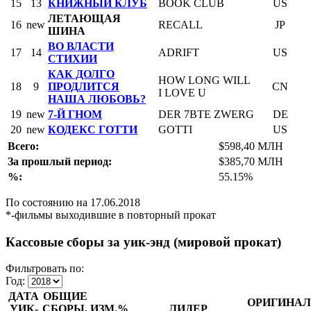
15
13
КНИЖНЫЙ КЛУБ
BOOK CLUB
US
ЛЕТАЮЩАЯ
16
new
RECALL
JP
ШИНА
ВО ВЛАСТИ
17
14
ADRIFT
US
СТИХИИ
КАК ДОЛГО
HOW LONG WILL
18
9
ПРОДЛИТСЯ
CN
I LOVE U
НАША ЛЮБОВЬ?
19
new
7-Й ГНОМ
DER 7BTE ZWERG
DE
20
new
КОДЕКС ГОТТИ
GOTTI
US
Всего:
$598,40 МЛН
За прошлый период:
$385,70 МЛН
%:
55.15%
По состоянию на 17.06.2018
*-фильмы выходившие в повторный прокат
Кассовые сборы за уик-энд (мировой прокат)
Фильтровать по:
Год:
ДАТА
ОБЩИЕ
ОРИГИНАЛ
УИК-
СБОРЫ,
ИЗМ.%
ЛИДЕР