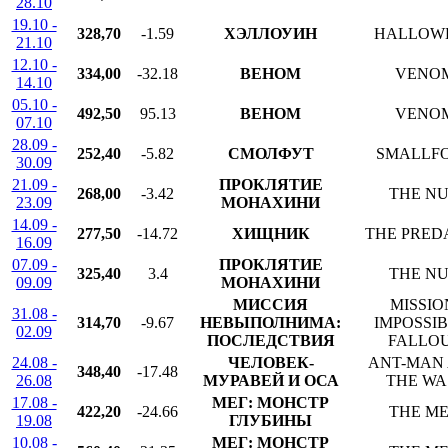
28.10
19.10 -
328,70
-1.59
ХЭЛЛОУИН
HALLOW
21.10
12.10 -
334,00
-32.18
ВЕНОМ
VENO
14.10
05.10 -
492,50
95.13
ВЕНОМ
VENO
07.10
28.09 -
252,40
-5.82
СМОЛФУТ
SMALLF
30.09
21.09 -
ПРОКЛЯТИЕ
268,00
-3.42
THE N
23.09
МОНАХИНИ
14.09 -
277,50
-14.72
ХИЩНИК
THE PRED
16.09
07.09 -
ПРОКЛЯТИЕ
325,40
3.4
THE N
09.09
МОНАХИНИ
МИССИЯ
MISSIO
31.08 -
314,70
-9.67
НЕВЫПОЛНИМА:
IMPOSSIB
02.09
ПОСЛЕДСТВИЯ
FALLO
24.08 -
ЧЕЛОВЕК-
ANT-MAN
348,40
-17.48
26.08
МУРАВЕЙ И ОСА
THE WA
17.08 -
МЕГ: МОНСТР
422,20
-24.66
THE M
19.08
ГЛУБИНЫ
10.08 -
МЕГ: МОНСТР