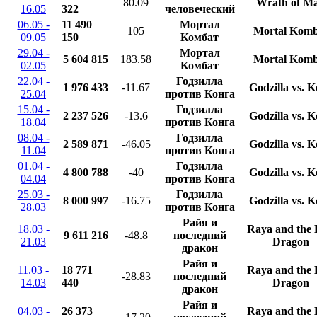
80.09
Wrath of M
16.05
322
человеческий
06.05 -
11 490
Мортал
105
Mortal Komb
09.05
150
Комбат
29.04 -
Мортал
5 604 815
183.58
Mortal Komb
02.05
Комбат
22.04 -
Годзилла
1 976 433
-11.67
Godzilla vs. 
25.04
против Конга
15.04 -
Годзилла
2 237 526
-13.6
Godzilla vs. 
18.04
против Конга
08.04 -
Годзилла
2 589 871
-46.05
Godzilla vs. 
11.04
против Конга
01.04 -
Годзилла
4 800 788
-40
Godzilla vs. 
04.04
против Конга
25.03 -
Годзилла
8 000 997
-16.75
Godzilla vs. 
28.03
против Конга
Райя и
18.03 -
Raya and the 
9 611 216
-48.8
последний
21.03
Dragon
дракон
Райя и
11.03 -
18 771
Raya and the 
-28.83
последний
14.03
440
Dragon
дракон
Райя и
04.03 -
26 373
Raya and the 