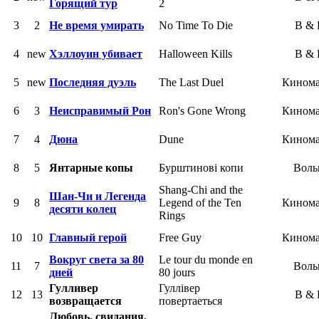
Горящий тур
2
3
2
Не время умирать
No Time To Die
B &
4
new
Хэллоуин убивает
Halloween Kills
B &
5
new
Последняя дуэль
The Last Duel
Кином
6
3
Неисправимый Рон
Ron's Gone Wrong
Кином
7
4
Дюна
Dune
Кином
8
5
Янтарные копы
Бурштиновi копи
Воль
Shang-Chi and the
Шан-Чи и Легенда
9
8
Legend of the Ten
Кином
десяти колец
Rings
10
10
Главный герой
Free Guy
Кином
Вокруг света за 80
Le tour du monde en
11
7
Воль
дней
80 jours
Гулливер
Гуллiвер
12
13
B &
возвращается
повертаеться
Любовь, свидания,