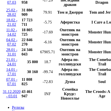
-17.29
последний
07.03
958
Dragon
дракон
25.02 -
31 886
79.91
Том и Джерри
Tom and Jer
28.02
909
18.02 -
17 723
-5.75
Аферистка
I Care a Lo
21.02
711
11.02 -
18 805
Охотник на
-17.69
Monster Hun
14.02
725
монстров
04.02 -
22 846
Охотник на
-6.16
Monster Hun
07.02
270
монстров
28.01 -
24 346
Охотник на
67905.71
Monster Hun
31.01
043
монстров
21.01 -
Афера по-
The Comeba
35 800
18.7
24.01
голливудски
Trail
14.01 -
Афера по-
The Comeba
30 160
-99.74
17.01
голливудски
Trail
07.01 -
11 808
-72.83
Душа
Soul
07.01
825
Семейка
31.12.2020
43 461
The Croods: A
INF
Крудс:
- 03.01
947
Age
Новоселье
Релизы