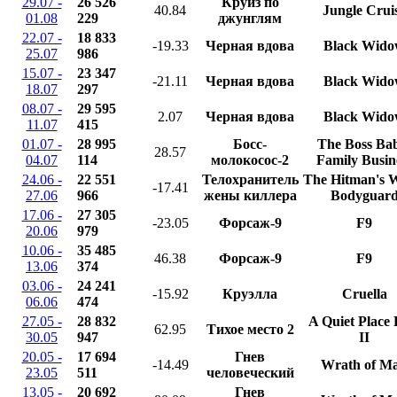
29.07 -
26 526
Круиз по
40.84
Jungle Crui
01.08
229
джунглям
22.07 -
18 833
-19.33
Черная вдова
Black Wid
25.07
986
15.07 -
23 347
-21.11
Черная вдова
Black Wid
18.07
297
08.07 -
29 595
2.07
Черная вдова
Black Wid
11.07
415
01.07 -
28 995
Босс-
The Boss Ba
28.57
04.07
114
молокосос-2
Family Busin
24.06 -
22 551
Телохранитель
The Hitman's W
-17.41
27.06
966
жены киллера
Bodyguar
17.06 -
27 305
-23.05
Форсаж-9
F9
20.06
979
10.06 -
35 485
46.38
Форсаж-9
F9
13.06
374
03.06 -
24 241
-15.92
Круэлла
Cruella
06.06
474
27.05 -
28 832
A Quiet Place 
62.95
Тихое место 2
30.05
947
II
20.05 -
17 694
Гнев
-14.49
Wrath of M
23.05
511
человеческий
13.05 -
20 692
Гнев