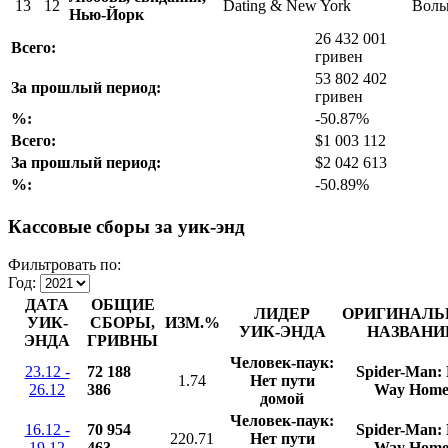
13
12
Dating & New York
Воль
Нью-Йорк
26 432 001
Всего:
гривен
53 802 402
За прошлый период:
гривен
%:
-50.87%
Всего:
$1 003 112
За прошлый период:
$2 042 613
%:
-50.89%
Кассовые сборы за уик-энд
Фильтровать по:
Год:
ДАТА
ОБЩИЕ
ЛИДЕР
ОРИГИНАЛЬ
УИК-
СБОРЫ,
ИЗМ.%
УИК-ЭНДА
НАЗВАНИ
ЭНДА
ГРИВНЫ
Человек-паук:
23.12 -
72 188
Spider-Man:
1.74
Нет пути
26.12
386
Way Hom
домой
Человек-паук:
16.12 -
70 954
Spider-Man:
220.71
Нет пути
19.12
463
Way Hom