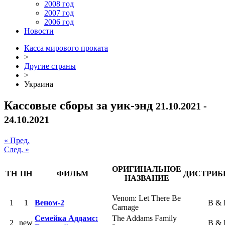
2008 год
2007 год
2006 год
Новости
Касса мирового проката
>
Другие страны
>
Украина
Кассовые сборы за уик-энд
21.10.2021 -
24.10.2021
« Пред.
След. »
ОРИГИНАЛЬНОЕ
ТН
ПН
ФИЛЬМ
ДИСТРИБ
НАЗВАНИЕ
Venom: Let There Be
1
1
Веном-2
B &
Carnage
Семейка Аддамс:
The Addams Family
2
new
B &