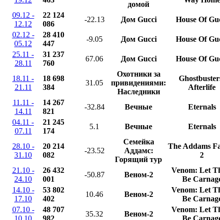
домой
09.12 -
22 124
-22.13
Дом Gucci
House Of Gu
12.12
086
02.12 -
28 410
-9.05
Дом Gucci
House Of Gu
05.12
447
25.11 -
31 237
67.06
Дом Gucci
House Of Gu
28.11
760
Охотники за
18.11 -
18 698
Ghostbuster
31.05
привидениями:
21.11
384
Afterlife
Наследники
11.11 -
14 267
-32.84
Вечные
Eternals
14.11
821
04.11 -
21 245
5.1
Вечные
Eternals
07.11
174
Семейка
28.10 -
20 214
The Addams Fa
-23.52
Аддамс:
31.10
082
2
Горящий тур
21.10 -
26 432
Venom: Let T
-50.87
Веном-2
24.10
001
Be Carnag
14.10 -
53 802
Venom: Let T
10.46
Веном-2
17.10
402
Be Carnag
07.10 -
48 707
Venom: Let T
35.32
Веном-2
10.10
982
Be Carnag