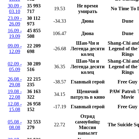
30.09 -
35 993
Не время
19.53
No Time To 
03.10
717
умирать
23.09 -
30 112
-34.33
Дюна
Dune
26.09
973
16.09 -
45 855
106.47
Дюна
Dune
19.09
508
Шан-Чи и
Shang-Chi and
09.09 -
22 209
-26.68
Легенда десяти
Legend of the
12.09
698
колец
Rings
Шан-Чи и
Shang-Chi and
02.09 -
30 289
36.35
Легенда десяти
Legend of the
05.09
516
колец
Rings
26.08 -
22 215
-38.57
Главный герой
Free Guy
29.08
235
19.08 -
36 163
Щенячий
PAW Patrol: 
34.15
22.08
322
патруль в кино
Movie
12.08 -
26 958
-17.19
Главный герой
Free Guy
15.08
152
Отряд
05.08 -
32 553
самоубийц:
22.72
The Suicide S
08.08
279
Миссия
навылет