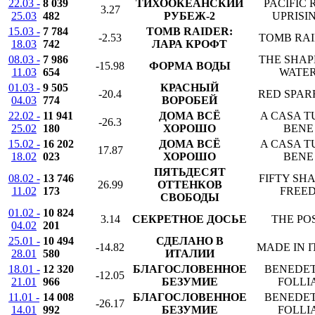
22.03 -
8 039
ТИХООКЕАНСКИЙ
PACIFIC 
3.27
25.03
482
РУБЕЖ-2
UPRISI
15.03 -
7 784
TOMB RAIDER:
-2.53
TOMB RA
18.03
742
ЛАРА КРОФТ
08.03 -
7 986
THE SHAP
-15.98
ФОРМА ВОДЫ
11.03
654
WATE
01.03 -
9 505
КРАСНЫЙ
-20.4
RED SPA
04.03
774
ВОРОБЕЙ
22.02 -
11 941
ДОМА ВСЁ
A CASA T
-26.3
25.02
180
ХОРОШО
BENE
15.02 -
16 202
ДОМА ВСЁ
A CASA T
17.87
18.02
023
ХОРОШО
BENE
ПЯТЬДЕСЯТ
08.02 -
13 746
FIFTY SH
26.99
ОТТЕНКОВ
11.02
173
FREE
СВОБОДЫ
01.02 -
10 824
3.14
СЕКРЕТНОЕ ДОСЬЕ
THE PO
04.02
201
25.01 -
10 494
СДЕЛАНО В
-14.82
MADE IN I
28.01
580
ИТАЛИИ
18.01 -
12 320
БЛАГОСЛОВЕННОЕ
BENEDE
-12.05
21.01
966
БЕЗУМИЕ
FOLLI
11.01 -
14 008
БЛАГОСЛОВЕННОЕ
BENEDE
-26.17
14.01
992
БЕЗУМИЕ
FOLLI