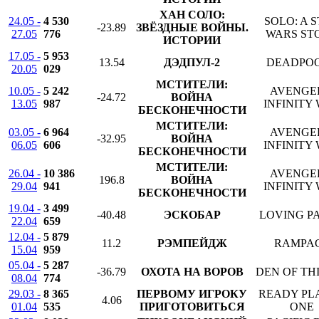
ХАН СОЛО:
24.05 -
4 530
SOLO: A 
-23.89
ЗВЁЗДНЫЕ ВОЙНЫ.
27.05
776
WARS ST
ИСТОРИИ
17.05 -
5 953
13.54
ДЭДПУЛ-2
DEADPOO
20.05
029
МСТИТЕЛИ:
10.05 -
5 242
AVENGE
-24.72
ВОЙНА
13.05
987
INFINITY
БЕСКОНЕЧНОСТИ
МСТИТЕЛИ:
03.05 -
6 964
AVENGE
-32.95
ВОЙНА
06.05
606
INFINITY
БЕСКОНЕЧНОСТИ
МСТИТЕЛИ:
26.04 -
10 386
AVENGE
196.8
ВОЙНА
29.04
941
INFINITY
БЕСКОНЕЧНОСТИ
19.04 -
3 499
-40.48
ЭСКОБАР
LOVING P
22.04
659
12.04 -
5 879
11.2
РЭМПЕЙДЖ
RAMPA
15.04
959
05.04 -
5 287
-36.79
ОХОТА НА ВОРОВ
DEN OF TH
08.04
774
29.03 -
8 365
ПЕРВОМУ ИГРОКУ
READY PL
4.06
01.04
535
ПРИГОТОВИТЬСЯ
ONE