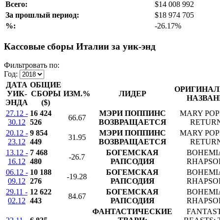
Всего:
$14 008 992
За прошлый период:
$18 974 705
%:
-26.17%
Кассовые сборы Италии за уик-энд
Фильтровать по:
Год:
ДАТА
ОБЩИЕ
ОРИГИНАЛ
УИК-
СБОРЫ
ИЗМ.%
ЛИДЕР
НАЗВАН
ЭНДА
($)
27.12 -
16 424
МЭРИ ПОППИНС
MARY POP
66.67
30.12
526
ВОЗВРАЩАЕТСЯ
RETUR
20.12 -
9 854
МЭРИ ПОППИНС
MARY POP
31.95
23.12
449
ВОЗВРАЩАЕТСЯ
RETUR
13.12 -
7 468
БОГЕМСКАЯ
BOHEMI
-26.7
16.12
480
РАПСОДИЯ
RHAPSO
06.12 -
10 188
БОГЕМСКАЯ
BOHEMI
-19.28
09.12
276
РАПСОДИЯ
RHAPSO
29.11 -
12 622
БОГЕМСКАЯ
BOHEMI
84.67
02.12
443
РАПСОДИЯ
RHAPSO
ФАНТАСТИЧЕСКИЕ
FANTAS