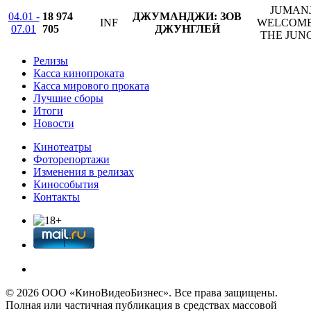
JUMANJ
04.01 -
18 974
ДЖУМАНДЖИ: ЗОВ
INF
WELCOME
07.01
705
ДЖУНГЛЕЙ
THE JUN
Релизы
Касса кинопроката
Касса мирового проката
Лучшие сборы
Итоги
Новости
Кинотеатры
Фоторепортажи
Изменения в релизах
Кинособытия
Контакты
© 2026 OOО «КиноВидеоБизнес». Все права защищены.
Полная или частичная публикация в средствах массовой