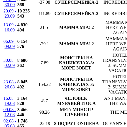
-37.08
СУПЕРСЕМЕЙКА-2
INCREDIBL
30.09
368
20.09 -
10 235
111.89
СУПЕРСЕМЕЙКА-2
INCREDIBL
23.09
543
MAMMA M
13.09 -
4 830
-21.51
MAMMA MIA! 2
HERE WE
16.09
494
AGAI
MAMMA M
06.09 -
6 154
-29.1
MAMMA MIA! 2
HERE WE
09.09
576
AGAI
HOTE
МОНСТРЫ НА
30.08 -
8 680
TRANSYLV
7.89
КАНИКУЛАХ-3:
02.09
362
3: SUMM
МОРЕ ЗОВЁТ
VACATI
HOTE
МОНСТРЫ НА
23.08 -
8 045
TRANSYLV
154.22
КАНИКУЛАХ-3:
26.08
492
3: SUMM
МОРЕ ЗОВЁТ
VACATI
16.08 -
3 164
ЧЕЛОВЕК-
ANT-MAN
-8.7
19.08
820
МУРАВЕЙ И ОСА
THE WA
09.08 -
3 466
МЕГ: МОНСТР
98.26
THE M
12.08
446
ГЛУБИНЫ
02.08 -
1 748
-22.19
8 ПОДРУГ ОУШЕНА
OCEAN'S E
05.08
455