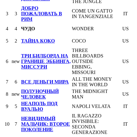
THE JUNGLE
ДОБРО
COME UN GATTO
3
3
ПОЖАЛОВАТЬ В
IT
IN TANGENZIALE
РИМ
4
4
ЧУДO
WONDER
US
5
2
ТАЙНА КОКО
COCO
US
THREE
ТРИ БИЛБОРДА НА
BILLBOARDS
6
new
ГРАНИЦЕ ЭББИНГА,
OUTSIDE
US
МИССУРИ
EBBING,
MISSOURI
ALL THE MONEY
7
6
ВСЕ ДЕНЬГИ МИРА
US
IN THE WORLD
ПОЛУНОЧНЫЙ
THE MIDNIGHT
8
new
US
ЧЕЛОВЕК
MAN
НЕАПОЛЬ ПОД
9
5
NAPOLI VELATA
IT
ВУАЛЬЮ
IL RAGAZZO
НЕВИДИМЫЙ
INVISIBILE:
10
7
МАЛЬЧИК: ВТОРОЕ
IT
SECONDA
ПОКОЛЕНИЕ
GENERAZIONE