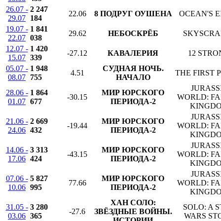
26.07 -
2 247
22.06
8 ПОДРУГ ОУШЕНА
OCEAN'S E
29.07
184
19.07 -
1 841
29.62
НЕБОСКРЁБ
SKYSCRA
22.07
038
12.07 -
1 420
-27.12
КАВАЛЕРИЯ
12 STRO
15.07
339
05.07 -
1 948
СУДНАЯ НОЧЬ.
4.51
THE FIRST 
08.07
755
НАЧАЛО
JURASS
28.06 -
1 864
МИР ЮРСКОГО
-30.15
WORLD: F
01.07
677
ПЕРИОДА-2
KINGD
JURASS
21.06 -
2 669
МИР ЮРСКОГО
-19.44
WORLD: F
24.06
432
ПЕРИОДА-2
KINGD
JURASS
14.06 -
3 313
МИР ЮРСКОГО
-43.15
WORLD: F
17.06
424
ПЕРИОДА-2
KINGD
JURASS
07.06 -
5 827
МИР ЮРСКОГО
77.66
WORLD: F
10.06
995
ПЕРИОДА-2
KINGD
ХАН СОЛО:
31.05 -
3 280
SOLO: A 
-27.6
ЗВЁЗДНЫЕ ВОЙНЫ.
03.06
365
WARS ST
ИСТОРИИ