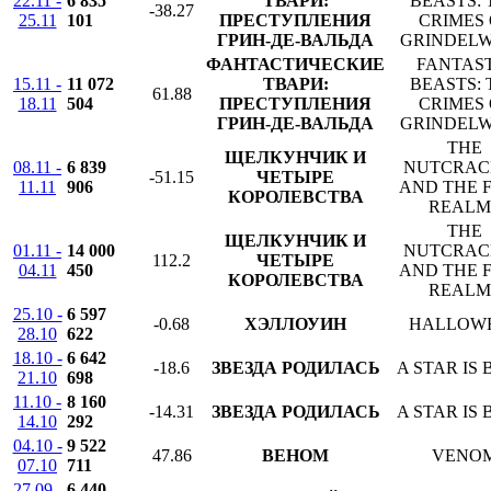
22.11 -
6 835
ТВАРИ:
BEASTS: 
-38.27
25.11
101
ПРЕСТУПЛЕНИЯ
CRIMES 
ГРИН-ДЕ-ВАЛЬДА
GRINDEL
ФАНТАСТИЧЕСКИЕ
FANTAS
15.11 -
11 072
ТВАРИ:
BEASTS: 
61.88
18.11
504
ПРЕСТУПЛЕНИЯ
CRIMES 
ГРИН-ДЕ-ВАЛЬДА
GRINDEL
THE
ЩЕЛКУНЧИК И
08.11 -
6 839
NUTCRAC
-51.15
ЧЕТЫРЕ
11.11
906
AND THE 
КОРОЛЕВСТВА
REALM
THE
ЩЕЛКУНЧИК И
01.11 -
14 000
NUTCRAC
112.2
ЧЕТЫРЕ
04.11
450
AND THE 
КОРОЛЕВСТВА
REALM
25.10 -
6 597
-0.68
ХЭЛЛОУИН
HALLOW
28.10
622
18.10 -
6 642
-18.6
ЗВЕЗДА РОДИЛАСЬ
A STAR IS
21.10
698
11.10 -
8 160
-14.31
ЗВЕЗДА РОДИЛАСЬ
A STAR IS
14.10
292
04.10 -
9 522
47.86
ВЕНОМ
VENO
07.10
711
27.09 -
6 440