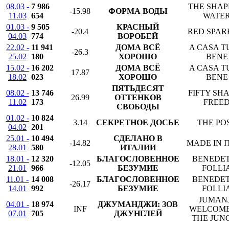
08.03 -
7 986
THE SHAP
-15.98
ФОРМА ВОДЫ
11.03
654
WATE
01.03 -
9 505
КРАСНЫЙ
-20.4
RED SPA
04.03
774
ВОРОБЕЙ
22.02 -
11 941
ДОМА ВСЁ
A CASA T
-26.3
25.02
180
ХОРОШО
BENE
15.02 -
16 202
ДОМА ВСЁ
A CASA T
17.87
18.02
023
ХОРОШО
BENE
ПЯТЬДЕСЯТ
08.02 -
13 746
FIFTY SH
26.99
ОТТЕНКОВ
11.02
173
FREE
СВОБОДЫ
01.02 -
10 824
3.14
СЕКРЕТНОЕ ДОСЬЕ
THE PO
04.02
201
25.01 -
10 494
СДЕЛАНО В
-14.82
MADE IN I
28.01
580
ИТАЛИИ
18.01 -
12 320
БЛАГОСЛОВЕННОЕ
BENEDE
-12.05
21.01
966
БЕЗУМИЕ
FOLLI
11.01 -
14 008
БЛАГОСЛОВЕННОЕ
BENEDE
-26.17
14.01
992
БЕЗУМИЕ
FOLLI
JUMANJ
04.01 -
18 974
ДЖУМАНДЖИ: ЗОВ
INF
WELCOME
07.01
705
ДЖУНГЛЕЙ
THE JUN