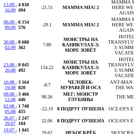
MAMMA M
13.09 -
4 830
-21.51
MAMMA MIA! 2
HERE WE
16.09
494
AGAI
MAMMA M
06.09 -
6 154
-29.1
MAMMA MIA! 2
HERE WE
09.09
576
AGAI
HOTE
МОНСТРЫ НА
30.08 -
8 680
TRANSYLV
7.89
КАНИКУЛАХ-3:
02.09
362
3: SUMM
МОРЕ ЗОВЁТ
VACATI
HOTE
МОНСТРЫ НА
23.08 -
8 045
TRANSYLV
154.22
КАНИКУЛАХ-3:
26.08
492
3: SUMM
МОРЕ ЗОВЁТ
VACATI
16.08 -
3 164
ЧЕЛОВЕК-
ANT-MAN
-8.7
19.08
820
МУРАВЕЙ И ОСА
THE WA
09.08 -
3 466
МЕГ: МОНСТР
98.26
THE M
12.08
446
ГЛУБИНЫ
02.08 -
1 748
-22.19
8 ПОДРУГ ОУШЕНА
OCEAN'S E
05.08
455
26.07 -
2 247
22.06
8 ПОДРУГ ОУШЕНА
OCEAN'S E
29.07
184
19.07 -
1 841
29.62
НЕБОСКРЁБ
SKYSCRA