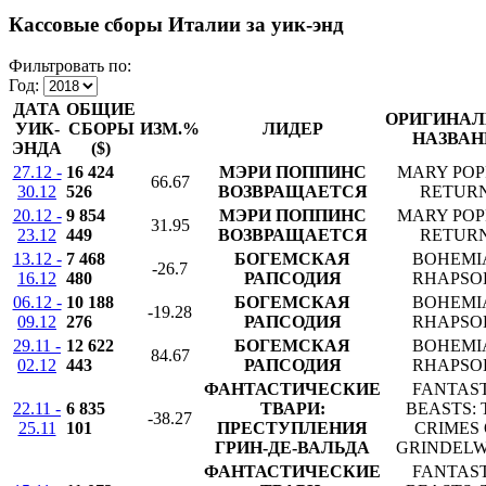
Кассовые сборы Италии за уик-энд
Фильтровать по:
Год:
ДАТА
ОБЩИЕ
ОРИГИНАЛ
УИК-
СБОРЫ
ИЗМ.%
ЛИДЕР
НАЗВАН
ЭНДА
($)
27.12 -
16 424
МЭРИ ПОППИНС
MARY POP
66.67
30.12
526
ВОЗВРАЩАЕТСЯ
RETUR
20.12 -
9 854
МЭРИ ПОППИНС
MARY POP
31.95
23.12
449
ВОЗВРАЩАЕТСЯ
RETUR
13.12 -
7 468
БОГЕМСКАЯ
BOHEMI
-26.7
16.12
480
РАПСОДИЯ
RHAPSO
06.12 -
10 188
БОГЕМСКАЯ
BOHEMI
-19.28
09.12
276
РАПСОДИЯ
RHAPSO
29.11 -
12 622
БОГЕМСКАЯ
BOHEMI
84.67
02.12
443
РАПСОДИЯ
RHAPSO
ФАНТАСТИЧЕСКИЕ
FANTAS
22.11 -
6 835
ТВАРИ:
BEASTS: 
-38.27
25.11
101
ПРЕСТУПЛЕНИЯ
CRIMES 
ГРИН-ДЕ-ВАЛЬДА
GRINDEL
ФАНТАСТИЧЕСКИЕ
FANTAS