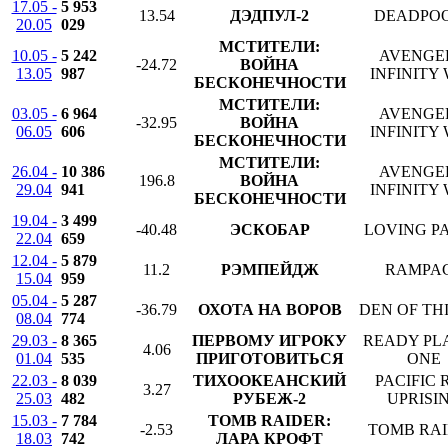
17.05 -
5 953
13.54
ДЭДПУЛ-2
DEADPOO
20.05
029
МСТИТЕЛИ:
10.05 -
5 242
AVENGE
-24.72
ВОЙНА
13.05
987
INFINITY
БЕСКОНЕЧНОСТИ
МСТИТЕЛИ:
03.05 -
6 964
AVENGE
-32.95
ВОЙНА
06.05
606
INFINITY
БЕСКОНЕЧНОСТИ
МСТИТЕЛИ:
26.04 -
10 386
AVENGE
196.8
ВОЙНА
29.04
941
INFINITY
БЕСКОНЕЧНОСТИ
19.04 -
3 499
-40.48
ЭСКОБАР
LOVING P
22.04
659
12.04 -
5 879
11.2
РЭМПЕЙДЖ
RAMPA
15.04
959
05.04 -
5 287
-36.79
ОХОТА НА ВОРОВ
DEN OF TH
08.04
774
29.03 -
8 365
ПЕРВОМУ ИГРОКУ
READY PL
4.06
01.04
535
ПРИГОТОВИТЬСЯ
ONE
22.03 -
8 039
ТИХООКЕАНСКИЙ
PACIFIC 
3.27
25.03
482
РУБЕЖ-2
UPRISI
15.03 -
7 784
TOMB RAIDER:
-2.53
TOMB RA
18.03
742
ЛАРА КРОФТ