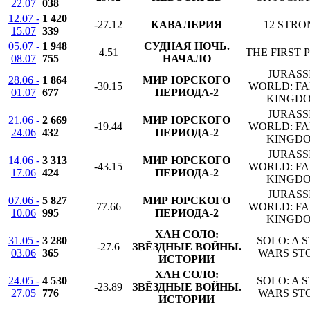
22.07
038
12.07 -
1 420
-27.12
КАВАЛЕРИЯ
12 STRO
15.07
339
05.07 -
1 948
СУДНАЯ НОЧЬ.
4.51
THE FIRST 
08.07
755
НАЧАЛО
JURASS
28.06 -
1 864
МИР ЮРСКОГО
-30.15
WORLD: F
01.07
677
ПЕРИОДА-2
KINGD
JURASS
21.06 -
2 669
МИР ЮРСКОГО
-19.44
WORLD: F
24.06
432
ПЕРИОДА-2
KINGD
JURASS
14.06 -
3 313
МИР ЮРСКОГО
-43.15
WORLD: F
17.06
424
ПЕРИОДА-2
KINGD
JURASS
07.06 -
5 827
МИР ЮРСКОГО
77.66
WORLD: F
10.06
995
ПЕРИОДА-2
KINGD
ХАН СОЛО:
31.05 -
3 280
SOLO: A 
-27.6
ЗВЁЗДНЫЕ ВОЙНЫ.
03.06
365
WARS ST
ИСТОРИИ
ХАН СОЛО:
24.05 -
4 530
SOLO: A 
-23.89
ЗВЁЗДНЫЕ ВОЙНЫ.
27.05
776
WARS ST
ИСТОРИИ