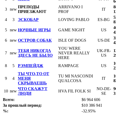
6
ПРЕПОДЫ
ARRIVANO I
8
3
new
IT
ПРИЕЗЖАЮТ
PROF
1
5
4
3
ЭСКОБАР
LOVING PABLO
ES-BG
8
4
5
new
НОЧНЫЕ ИГРЫ
GAME NIGHT
US
4
3
6
new
ОСТРОВ СОБАК
ISLE OF DOGS
US-DE
4
YOU WERE
ТЕБЯ НИКОГДА
UK-FR-
1
7
new
NEVER REALLY
ЗДЕСЬ НЕ БЫЛО
US
2
HERE
1
8
5
РЭМПЕЙДЖ
RAMPAGE
US
2
ТЫ ЧТО-ТО ОТ
TU MI NASCONDI
1
9
4
МЕНЯ
IT
QUALCOSA
8
СКРЫВАЕШЬ
ЧТО СКАЖУТ
NO-DE-
9
10
new
HVA FIL FOLK SI
ЛЮДИ
SE
3
Всего:
$6 964 606
За прошлый период:
$10 386 941
%:
-32.95%