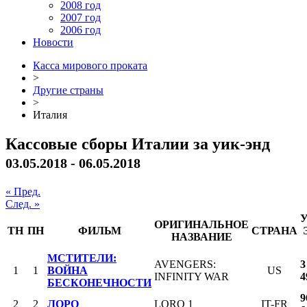
2008 год
2007 год
2006 год
Новости
Касса мирового проката
>
Другие страны
>
Италия
Кассовые сборы Италии за уик-энд
03.05.2018 - 06.05.2018
« Пред.
След. »
ОРИГИНАЛЬНОЕ
ТН
ПН
ФИЛЬМ
СТРАНА
НАЗВАНИЕ
МСТИТЕЛИ:
AVENGERS:
3
1
1
ВОЙНА
US
INFINITY WAR
4
БЕСКОНЕЧНОСТИ
9
2
2
ЛОРО
LORO 1
IT-FR