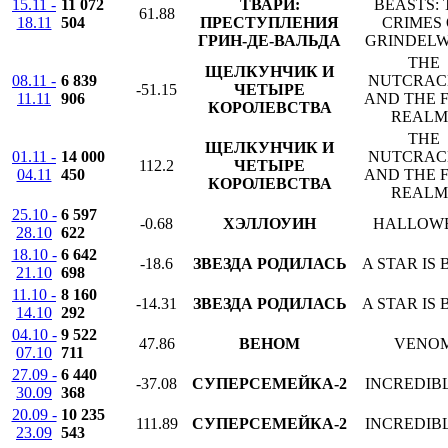
15.11 -
11 072
ТВАРИ:
BEASTS: 
61.88
18.11
504
ПРЕСТУПЛЕНИЯ
CRIMES 
ГРИН-ДЕ-ВАЛЬДА
GRINDEL
THE
ЩЕЛКУНЧИК И
08.11 -
6 839
NUTCRAC
-51.15
ЧЕТЫРЕ
11.11
906
AND THE 
КОРОЛЕВСТВА
REALM
THE
ЩЕЛКУНЧИК И
01.11 -
14 000
NUTCRAC
112.2
ЧЕТЫРЕ
04.11
450
AND THE 
КОРОЛЕВСТВА
REALM
25.10 -
6 597
-0.68
ХЭЛЛОУИН
HALLOW
28.10
622
18.10 -
6 642
-18.6
ЗВЕЗДА РОДИЛАСЬ
A STAR IS
21.10
698
11.10 -
8 160
-14.31
ЗВЕЗДА РОДИЛАСЬ
A STAR IS
14.10
292
04.10 -
9 522
47.86
ВЕНОМ
VENO
07.10
711
27.09 -
6 440
-37.08
СУПЕРСЕМЕЙКА-2
INCREDIBL
30.09
368
20.09 -
10 235
111.89
СУПЕРСЕМЕЙКА-2
INCREDIBL
23.09
543