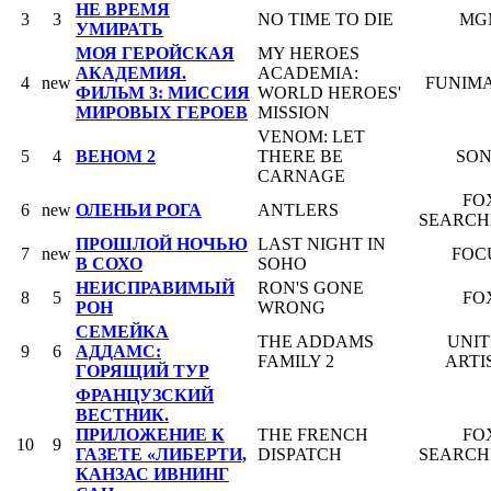
НЕ ВРЕМЯ
3
3
NO TIME TO DIE
MG
УМИРАТЬ
МОЯ ГЕРОЙСКАЯ
MY HEROES
АКАДЕМИЯ.
ACADEMIA:
4
new
FUNIM
ФИЛЬМ 3: МИССИЯ
WORLD HEROES'
МИРОВЫХ ГЕРОЕВ
MISSION
VENOM: LET
5
4
ВЕНОМ 2
THERE BE
SO
CARNAGE
FO
6
new
ОЛЕНЬИ РОГА
ANTLERS
SEARCH
ПРОШЛОЙ НОЧЬЮ
LAST NIGHT IN
7
new
FOC
В СОХО
SOHO
НЕИСПРАВИМЫЙ
RON'S GONE
8
5
FO
РОН
WRONG
СЕМЕЙКА
THE ADDAMS
UNI
9
6
АДДАМС:
FAMILY 2
ARTI
ГОРЯЩИЙ ТУР
ФРАНЦУЗСКИЙ
ВЕСТНИК.
ПРИЛОЖЕНИЕ К
THE FRENCH
FO
10
9
ГАЗЕТЕ «ЛИБЕРТИ,
DISPATCH
SEARCH
КАНЗАС ИВНИНГ