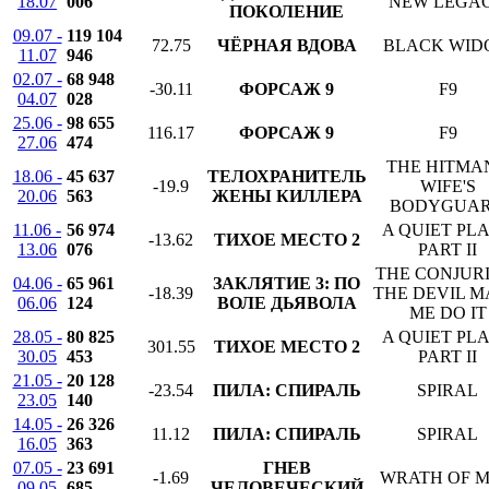
18.07
006
NEW LEGA
ПОКОЛЕНИЕ
09.07 -
119 104
72.75
ЧЁРНАЯ ВДОВА
BLACK WID
11.07
946
02.07 -
68 948
-30.11
ФОРСАЖ 9
F9
04.07
028
25.06 -
98 655
116.17
ФОРСАЖ 9
F9
27.06
474
THE HITMAN
18.06 -
45 637
ТЕЛОХРАНИТЕЛЬ
-19.9
WIFE'S
20.06
563
ЖЕНЫ КИЛЛЕРА
BODYGUA
11.06 -
56 974
A QUIET PL
-13.62
ТИХОЕ МЕСТО 2
13.06
076
PART II
THE CONJURI
04.06 -
65 961
ЗАКЛЯТИЕ 3: ПО
-18.39
THE DEVIL 
06.06
124
ВОЛЕ ДЬЯВОЛА
ME DO IT
28.05 -
80 825
A QUIET PL
301.55
ТИХОЕ МЕСТО 2
30.05
453
PART II
21.05 -
20 128
-23.54
ПИЛА: СПИРАЛЬ
SPIRAL
23.05
140
14.05 -
26 326
11.12
ПИЛА: СПИРАЛЬ
SPIRAL
16.05
363
07.05 -
23 691
ГНЕВ
-1.69
WRATH OF 
09.05
685
ЧЕЛОВЕЧЕСКИЙ