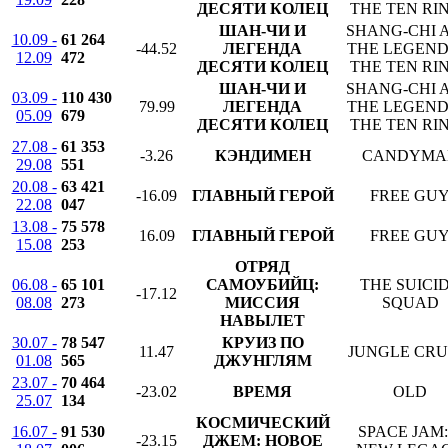
ДЕСЯТИ КОЛЕЦ
THE TEN RI
ШАН-ЧИ И
SHANG-CHI 
10.09 -
61 264
-44.52
ЛЕГЕНДА
THE LEGEND
12.09
472
ДЕСЯТИ КОЛЕЦ
THE TEN RI
ШАН-ЧИ И
SHANG-CHI 
03.09 -
110 430
79.99
ЛЕГЕНДА
THE LEGEND
05.09
679
ДЕСЯТИ КОЛЕЦ
THE TEN RI
27.08 -
61 353
-3.26
КЭНДИМЕН
CANDYMA
29.08
551
20.08 -
63 421
-16.09
ГЛАВНЫЙ ГЕРОЙ
FREE GU
22.08
047
13.08 -
75 578
16.09
ГЛАВНЫЙ ГЕРОЙ
FREE GU
15.08
253
ОТРЯД
06.08 -
65 101
САМОУБИЙЦ:
THE SUICI
-17.12
08.08
273
МИССИЯ
SQUAD
НАВЫЛЕТ
30.07 -
78 547
КРУИЗ ПО
11.47
JUNGLE CRU
01.08
565
ДЖУНГЛЯМ
23.07 -
70 464
-23.02
ВРЕМЯ
OLD
25.07
134
КОСМИЧЕСКИЙ
16.07 -
91 530
SPACE JAM:
-23.15
ДЖЕМ: НОВОЕ