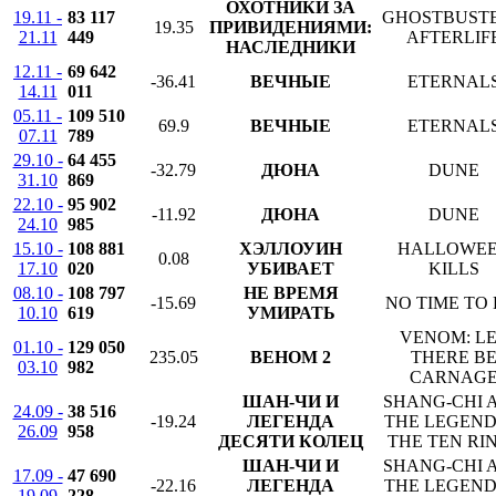
ОХОТНИКИ ЗА
19.11 -
83 117
GHOSTBUSTE
19.35
ПРИВИДЕНИЯМИ:
21.11
449
AFTERLIF
НАСЛЕДНИКИ
12.11 -
69 642
-36.41
ВЕЧНЫЕ
ETERNAL
14.11
011
05.11 -
109 510
69.9
ВЕЧНЫЕ
ETERNAL
07.11
789
29.10 -
64 455
-32.79
ДЮНА
DUNE
31.10
869
22.10 -
95 902
-11.92
ДЮНА
DUNE
24.10
985
15.10 -
108 881
ХЭЛЛОУИН
HALLOWE
0.08
17.10
020
УБИВАЕТ
KILLS
08.10 -
108 797
НЕ ВРЕМЯ
-15.69
NO TIME TO 
10.10
619
УМИРАТЬ
VENOM: L
01.10 -
129 050
235.05
ВЕНОМ 2
THERE B
03.10
982
CARNAG
ШАН-ЧИ И
SHANG-CHI 
24.09 -
38 516
-19.24
ЛЕГЕНДА
THE LEGEND
26.09
958
ДЕСЯТИ КОЛЕЦ
THE TEN RI
ШАН-ЧИ И
SHANG-CHI 
17.09 -
47 690
-22.16
ЛЕГЕНДА
THE LEGEND
19.09
228