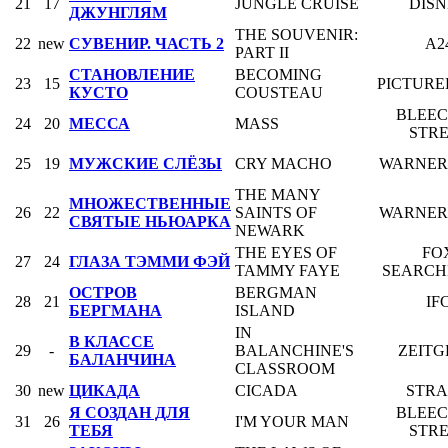
21
17
JUNGLE CRUISE
DIS
ДЖУНГЛЯМ
THE SOUVENIR:
22
new
СУВЕНИР. ЧАСТЬ 2
A2
PART II
СТАНОВЛЕНИЕ
BECOMING
23
15
PICTUR
КУСТО
COUSTEAU
BLEE
24
20
МЕССА
MASS
STR
25
19
МУЖСКИЕ СЛЁЗЫ
CRY MACHO
WARNER
THE MANY
МНОЖЕСТВЕННЫЕ
26
22
SAINTS OF
WARNER
СВЯТЫЕ НЬЮАРКА
NEWARK
THE EYES OF
FO
27
24
ГЛАЗА ТЭММИ ФЭЙ
TAMMY FAYE
SEARCH
ОСТРОВ
BERGMAN
28
21
IF
БЕРГМАНА
ISLAND
IN
В КЛАССЕ
29
-
BALANCHINE'S
ZEITG
БАЛАНЧИНА
CLASSROOM
30
new
ЦИКАДА
CICADA
STR
Я СОЗДАН ДЛЯ
BLEE
31
26
I'M YOUR MAN
ТЕБЯ
STR