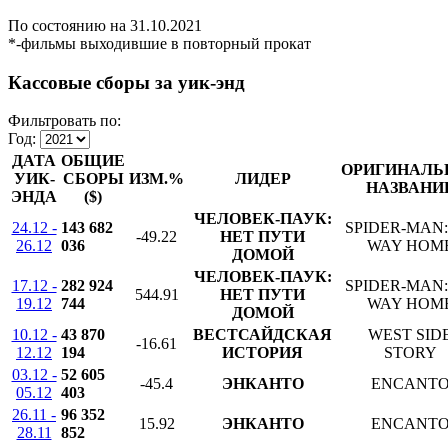
По состоянию на 31.10.2021
*-фильмы выходившие в повторный прокат
Кассовые сборы за уик-энд
Фильтровать по:
Год:
ДАТА
ОБЩИЕ
ОРИГИНАЛЬ
УИК-
СБОРЫ
ИЗМ.%
ЛИДЕР
НАЗВАНИ
ЭНДА
($)
ЧЕЛОВЕК-ПАУК:
24.12 -
143 682
SPIDER-MAN:
-49.22
НЕТ ПУТИ
26.12
036
WAY HOM
ДОМОЙ
ЧЕЛОВЕК-ПАУК:
17.12 -
282 924
SPIDER-MAN:
544.91
НЕТ ПУТИ
19.12
744
WAY HOM
ДОМОЙ
10.12 -
43 870
ВЕСТСАЙДСКАЯ
WEST SID
-16.61
12.12
194
ИСТОРИЯ
STORY
03.12 -
52 605
-45.4
ЭНКАНТО
ENCANT
05.12
403
26.11 -
96 352
15.92
ЭНКАНТО
ENCANT
28.11
852