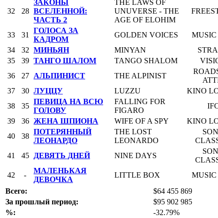
ЗАКОНЫ
THE LAWS OF
32
28
ВСЕЛЕННОЙ:
UNUVERSE - THE
FREES
ЧАСТЬ 2
AGE OF ELOHIM
ГОЛОСА ЗА
33
31
GOLDEN VOICES
MUSIC
КАДРОМ
34
32
МИНЬЯН
MINYAN
STR
35
39
ТАНГО ШАЛОМ
TANGO SHALOM
VISI
ROAD
36
27
АЛЬПИНИСТ
THE ALPINIST
ATT
37
30
ЛУЦЦУ
LUZZU
KINO L
ПЕВИЦА НА ВСЮ
FALLING FOR
38
35
IF
ГОЛОВУ
FIGARO
39
36
ЖЕНА ШПИОНА
WIFE OF A SPY
KINO L
ПОТЕРЯННЫЙ
THE LOST
SO
40
38
ЛЕОНАРДО
LEONARDO
CLASS
SO
41
45
ДЕВЯТЬ ДНЕЙ
NINE DAYS
CLASS
МАЛЕНЬКАЯ
42
-
LITTLE BOX
MUSIC
ДЕВОЧКА
Всего:
$64 455 869
За прошлый период:
$95 902 985
%:
-32.79%