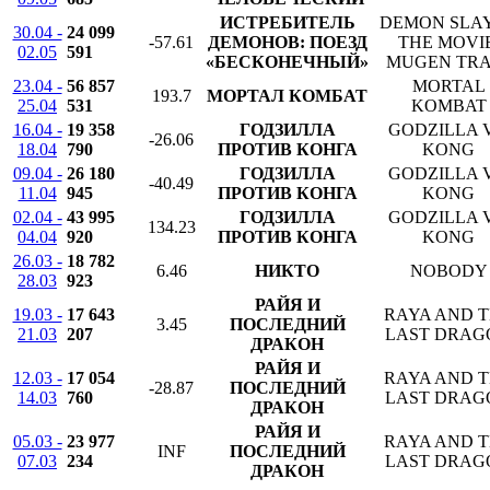
ИСТРЕБИТЕЛЬ
DEMON SLA
30.04 -
24 099
-57.61
ДЕМОНОВ: ПОЕЗД
THE MOVIE
02.05
591
«БЕСКОНЕЧНЫЙ»
MUGEN TRA
23.04 -
56 857
MORTAL
193.7
МОРТАЛ КОМБАТ
25.04
531
KOMBAT
16.04 -
19 358
ГОДЗИЛЛА
GODZILLA V
-26.06
18.04
790
ПРОТИВ КОНГА
KONG
09.04 -
26 180
ГОДЗИЛЛА
GODZILLA V
-40.49
11.04
945
ПРОТИВ КОНГА
KONG
02.04 -
43 995
ГОДЗИЛЛА
GODZILLA V
134.23
04.04
920
ПРОТИВ КОНГА
KONG
26.03 -
18 782
6.46
НИКТО
NOBODY
28.03
923
РАЙЯ И
19.03 -
17 643
RAYA AND 
3.45
ПОСЛЕДНИЙ
21.03
207
LAST DRAG
ДРАКОН
РАЙЯ И
12.03 -
17 054
RAYA AND 
-28.87
ПОСЛЕДНИЙ
14.03
760
LAST DRAG
ДРАКОН
РАЙЯ И
05.03 -
23 977
RAYA AND 
INF
ПОСЛЕДНИЙ
07.03
234
LAST DRAG
ДРАКОН