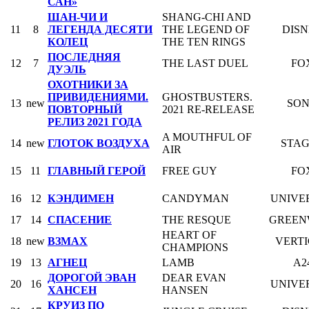
САН»
ШАН-ЧИ И
SHANG-CHI AND
11
8
ЛЕГЕНДА ДЕСЯТИ
THE LEGEND OF
DIS
КОЛЕЦ
THE TEN RINGS
ПОСЛЕДНЯЯ
12
7
THE LAST DUEL
FO
ДУЭЛЬ
ОХОТНИКИ ЗА
ПРИВИДЕНИЯМИ.
GHOSTBUSTERS.
13
new
SO
ПОВТОРНЫЙ
2021 RE-RELEASE
РЕЛИЗ 2021 ГОДА
A MOUTHFUL OF
14
new
ГЛОТОК ВОЗДУХА
STAG
AIR
15
11
ГЛАВНЫЙ ГЕРОЙ
FREE GUY
FO
16
12
КЭНДИМЕН
CANDYMAN
UNIVE
17
14
СПАСЕНИЕ
THE RESQUE
GREEN
HEART OF
18
new
ВЗМАХ
VERT
CHAMPIONS
19
13
АГНЕЦ
LAMB
A2
ДОРОГОЙ ЭВАН
DEAR EVAN
20
16
UNIVE
ХАНСЕН
HANSEN
КРУИЗ ПО