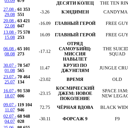
05.09
679
ДЕСЯТИ КОЛЕЦ
THE TEN RI
27.08 -
61 353
-3.26
КЭНДИМЕН
CANDYMA
29.08
551
20.08 -
63 421
-16.09
ГЛАВНЫЙ ГЕРОЙ
FREE GU
22.08
047
13.08 -
75 578
16.09
ГЛАВНЫЙ ГЕРОЙ
FREE GU
15.08
253
ОТРЯД
06.08 -
65 101
САМОУБИЙЦ:
THE SUICI
-17.12
08.08
273
МИССИЯ
SQUAD
НАВЫЛЕТ
30.07 -
78 547
КРУИЗ ПО
11.47
JUNGLE CRU
01.08
565
ДЖУНГЛЯМ
23.07 -
70 464
-23.02
ВРЕМЯ
OLD
25.07
134
КОСМИЧЕСКИЙ
16.07 -
91 530
SPACE JAM:
-23.15
ДЖЕМ: НОВОЕ
18.07
006
NEW LEGA
ПОКОЛЕНИЕ
09.07 -
119 104
72.75
ЧЁРНАЯ ВДОВА
BLACK WID
11.07
946
02.07 -
68 948
-30.11
ФОРСАЖ 9
F9
04.07
028
25.06 -
98 655