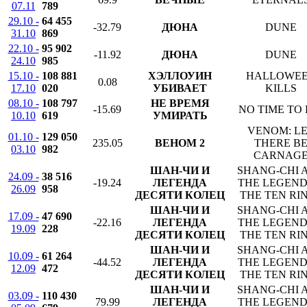
07.11
789
29.10 -
64 455
-32.79
ДЮНА
DUNE
31.10
869
22.10 -
95 902
-11.92
ДЮНА
DUNE
24.10
985
15.10 -
108 881
ХЭЛЛОУИН
HALLOWE
0.08
17.10
020
УБИВАЕТ
KILLS
08.10 -
108 797
НЕ ВРЕМЯ
-15.69
NO TIME TO 
10.10
619
УМИРАТЬ
VENOM: L
01.10 -
129 050
235.05
ВЕНОМ 2
THERE B
03.10
982
CARNAG
ШАН-ЧИ И
SHANG-CHI 
24.09 -
38 516
-19.24
ЛЕГЕНДА
THE LEGEND
26.09
958
ДЕСЯТИ КОЛЕЦ
THE TEN RI
ШАН-ЧИ И
SHANG-CHI 
17.09 -
47 690
-22.16
ЛЕГЕНДА
THE LEGEND
19.09
228
ДЕСЯТИ КОЛЕЦ
THE TEN RI
ШАН-ЧИ И
SHANG-CHI 
10.09 -
61 264
-44.52
ЛЕГЕНДА
THE LEGEND
12.09
472
ДЕСЯТИ КОЛЕЦ
THE TEN RI
ШАН-ЧИ И
SHANG-CHI 
03.09 -
110 430
79.99
ЛЕГЕНДА
THE LEGEND