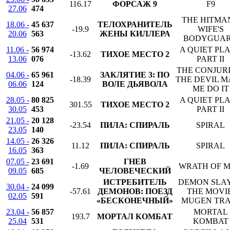
116.17
ФОРСАЖ 9
F9
27.06
474
THE HITMAN
18.06 -
45 637
ТЕЛОХРАНИТЕЛЬ
-19.9
WIFE'S
20.06
563
ЖЕНЫ КИЛЛЕРА
BODYGUA
11.06 -
56 974
A QUIET PL
-13.62
ТИХОЕ МЕСТО 2
13.06
076
PART II
THE CONJURI
04.06 -
65 961
ЗАКЛЯТИЕ 3: ПО
-18.39
THE DEVIL 
06.06
124
ВОЛЕ ДЬЯВОЛА
ME DO IT
28.05 -
80 825
A QUIET PL
301.55
ТИХОЕ МЕСТО 2
30.05
453
PART II
21.05 -
20 128
-23.54
ПИЛА: СПИРАЛЬ
SPIRAL
23.05
140
14.05 -
26 326
11.12
ПИЛА: СПИРАЛЬ
SPIRAL
16.05
363
07.05 -
23 691
ГНЕВ
-1.69
WRATH OF 
09.05
685
ЧЕЛОВЕЧЕСКИЙ
ИСТРЕБИТЕЛЬ
DEMON SLA
30.04 -
24 099
-57.61
ДЕМОНОВ: ПОЕЗД
THE MOVIE
02.05
591
«БЕСКОНЕЧНЫЙ»
MUGEN TRA
23.04 -
56 857
MORTAL
193.7
МОРТАЛ КОМБАТ
25.04
531
KOMBAT