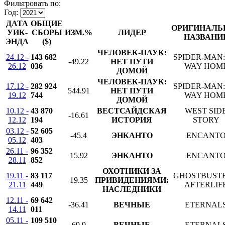
Фильтровать по:
Год:
ДАТА
ОБЩИЕ
ОРИГИНАЛЬ
УИК-
СБОРЫ
ИЗМ.%
ЛИДЕР
НАЗВАНИ
ЭНДА
($)
ЧЕЛОВЕК-ПАУК:
24.12 -
143 682
SPIDER-MAN:
-49.22
НЕТ ПУТИ
26.12
036
WAY HOM
ДОМОЙ
ЧЕЛОВЕК-ПАУК:
17.12 -
282 924
SPIDER-MAN:
544.91
НЕТ ПУТИ
19.12
744
WAY HOM
ДОМОЙ
10.12 -
43 870
ВЕСТСАЙДСКАЯ
WEST SID
-16.61
12.12
194
ИСТОРИЯ
STORY
03.12 -
52 605
-45.4
ЭНКАНТО
ENCANT
05.12
403
26.11 -
96 352
15.92
ЭНКАНТО
ENCANT
28.11
852
ОХОТНИКИ ЗА
19.11 -
83 117
GHOSTBUSTE
19.35
ПРИВИДЕНИЯМИ:
21.11
449
AFTERLIF
НАСЛЕДНИКИ
12.11 -
69 642
-36.41
ВЕЧНЫЕ
ETERNAL
14.11
011
05.11 -
109 510
69.9
ВЕЧНЫЕ
ETERNAL