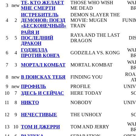
ТЕ, КТО ЖЕЛАЕТ
THOSE WHO WISH
WA
3
new
МНЕ СМЕРТИ
ME DEAD
B
ИСТРЕБИТЕЛЬ
DEMON SLAYER THE
4
2
ДЕМОНОВ: ПОЕЗД
MOVIE: MUGEN
FUNI
«БЕСКОНЕЧНЫЙ»
TRAIN
РАЙЯ И
RAYA AND THE LAST
5
5
ПОСЛЕДНИЙ
DI
DRAGON
ДРАКОН
ГОДЗИЛЛА
WA
6
4
GODZILLA VS. KONG
ПРОТИВ КОНГА
B
WA
7
3
МОРТАЛ КОМБАТ
MORTAL KOMBAT
B
ROA
8
new
В ПОИСКАХ ТЕБЯ
FINDING YOU
A
9
new
ПРОФИЛЬ
PROFILE
UNI
10
7
ЗДЕСЬ И СЕЙЧАС
HERE TODAY
S
11
8
НИКТО
NOBODY
UNI
12
9
НЕЧЕСТИВЫЕ
THE UNHOLY
S
WA
13
10
ТОМ И ДЖЕРРИ
TOM AND JERRY
B