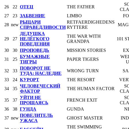
S
26
22
ОТЕЦ
THE FATHER
CLA
27
23
ЗАБВЕНИЕ
LIMBO
F
РЫЦАРИ
RETFAERDIGHEDENS
28
new
MAG
СПРАВЕДЛИВОСТИ
RYTTERE
ДЕДУШКА
THE WAR WITH
29
27
НЕЛЁГКОГО
101 
GRANDPA
ПОВЕДЕНИЯ
30
30
ПРОПОВЕДЬ
MISSION STORIES
E
БУМАЖНЫЕ
WE
31
25
PAPER TIGERS
ТИГРЫ
U
ПОВОРОТ НЕ
32
33
WRONG TURN
SA
ТУДА: НАСЛЕДИЕ
33
24
КУРОРТ
THE RESORT
VER
ЧЕЛОВЕЧЕСКИЙ
S
34
35
THE HUMAN FACTOR
ФАКТОР
CLA
УЙТИ НЕ
S
35
37
FRENCH EXIT
ПРОЩАЯСЬ
CLA
36
38
ГУНДА
GUNDA
N
ПОВЕЛИТЕЛЬ
37
new
GHOST MASTER
IN
УЖАСА
THE SWIMMING