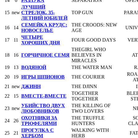
14
6
РАЗЛУКА
SEPARATION
OPE
ЛУЧШИЙ
15
new
СТРЕЛОК. 35-
TOP GUN
PARA
ЛЕТНИЙ ЮБИЛЕЙ
СЕМЕЙКА КРУДС:
THE CROODS: NEW
16
14
UNI
НОВОСЕЛЬЕ
AGE
ЧЕТЫРЕ
17
11
FOUR GOOD DAYS
VER
ХОРОШИХ ДНЯ
THEGIRL WHO
18
16
ГОРЧИЧНОЕ СЕМЯ
BELIEVES IN
A
MIRACLES
19
13
ВОДЯНОЙ
THE WATER MAN
R
ROA
20
19
ИГРЫ ШПИОНОВ
THE COURIER
A
21
new
ДЖИНН
THE DJINN
TOGETHER
BLE
22
15
ВМЕСТЕ-ВМЕСТЕ
TOGETHER
ST
УБИЙСТВО ДВУХ
THE KILLING OF
23
new
N
ЛЮБОВНИКОВ
TWO LOVERS
ОХОТНИКИ ЗА
THE TRUFFLE
S
24
26
ТРЮФЕЛЯМИ
HUNTERS
CLA
ПРОГУЛКА С
WALKING WITH
25
21
FA
ХЕРБОМ
HERB