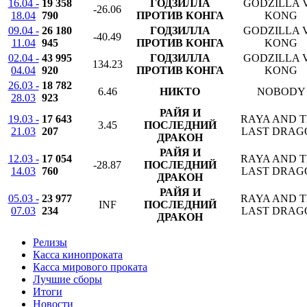
16.04 -
19 358
ГОДЗИЛЛА
GODZILLA V
-26.06
18.04
790
ПРОТИВ КОНГА
KONG
09.04 -
26 180
ГОДЗИЛЛА
GODZILLA V
-40.49
11.04
945
ПРОТИВ КОНГА
KONG
02.04 -
43 995
ГОДЗИЛЛА
GODZILLA V
134.23
04.04
920
ПРОТИВ КОНГА
KONG
26.03 -
18 782
6.46
НИКТО
NOBODY
28.03
923
РАЙЯ И
19.03 -
17 643
RAYA AND 
3.45
ПОСЛЕДНИЙ
21.03
207
LAST DRAG
ДРАКОН
РАЙЯ И
12.03 -
17 054
RAYA AND 
-28.87
ПОСЛЕДНИЙ
14.03
760
LAST DRAG
ДРАКОН
РАЙЯ И
05.03 -
23 977
RAYA AND 
INF
ПОСЛЕДНИЙ
07.03
234
LAST DRAG
ДРАКОН
Релизы
Касса кинопроката
Касса мирового проката
Лучшие сборы
Итоги
Новости