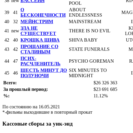
38
new
БАССЕЙН
RI
POOL
О
ABOUT
39
41
MAG
БЕСКОНЕЧНОСТИ
ENDLESSNESS
40
32
МЕЙНСТРИМ
MAINSTREAM
ЗЛА НЕ
K
41
new
THERE IS NO EVIL
СУЩЕСТВУЕТ
LO
42
40
КРОШКА ШИВА
SHIVA BABY
UT
ПРОЩАНИЕ СО
43
42
STATE FUNERALS
M
СТАЛИНЫМ
ПСИХ-
44
47
PSYCHO GOREMAN
R
РАСЧЛЕНИТЕЛЬ
ШЕСТЬ МИНУТ ДО
SIX MINUTES TO
45
46
ПОЛУНОЧИ
MIDNIGHT
Всего:
$26 326 363
За прошлый период:
$23 691 685
%:
11.12%
По состоянию на 16.05.2021
*-фильмы выходившие в повторный прокат
Кассовые сборы за уик-энд