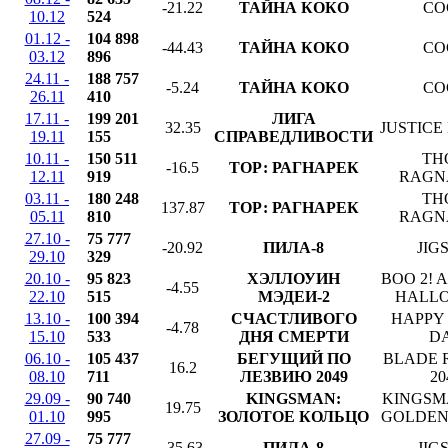
-21.22
ТАЙНА КОКО
CO
10.12
524
01.12 -
104 898
-44.43
ТАЙНА КОКО
CO
03.12
896
24.11 -
188 757
-5.24
ТАЙНА КОКО
CO
26.11
410
17.11 -
199 201
ЛИГА
32.35
JUSTICE
19.11
155
СПРАВЕДЛИВОСТИ
10.11 -
150 511
TH
-16.5
ТОР: РАГНАРЕК
12.11
919
RAGN
03.11 -
180 248
TH
137.87
ТОР: РАГНАРЕК
05.11
810
RAGN
27.10 -
75 777
-20.92
ПИЛА-8
JIG
29.10
329
20.10 -
95 823
ХЭЛЛОУИН
BOO 2! 
-4.55
22.10
515
МЭДЕИ-2
HALL
13.10 -
100 394
СЧАСТЛИВОГО
HAPPY
-4.78
15.10
533
ДНЯ СМЕРТИ
D
06.10 -
105 437
БЕГУЩИЙ ПО
BLADE 
16.2
08.10
711
ЛЕЗВИЮ 2049
20
29.09 -
90 740
KINGSMAN:
KINGSM
19.75
01.10
995
ЗОЛОТОЕ КОЛЬЦО
GOLDEN
27.09 -
75 777
-35.63
ПИЛА-8
JIG