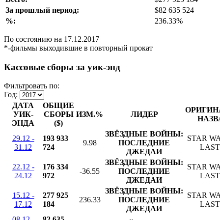
За прошлый период:
$82 635 524
%:
236.33%
По состоянию на 17.12.2017
*-фильмы выходившие в повторный прокат
Кассовые сборы за уик-энд
Фильтровать по:
Год:
ДАТА
ОБЩИЕ
ОРИГИН
УИК-
СБОРЫ
ИЗМ.%
ЛИДЕР
НАЗВ
ЭНДА
($)
ЗВЁЗДНЫЕ ВОЙНЫ:
29.12 -
193 933
STAR WA
9.98
ПОСЛЕДНИЕ
31.12
724
LAST
ДЖЕДАИ
ЗВЁЗДНЫЕ ВОЙНЫ:
22.12 -
176 334
STAR WA
-36.55
ПОСЛЕДНИЕ
24.12
972
LAST
ДЖЕДАИ
ЗВЁЗДНЫЕ ВОЙНЫ:
15.12 -
277 925
STAR WA
236.33
ПОСЛЕДНИЕ
17.12
184
LAST
ДЖЕДАИ
08.12 -
82 635