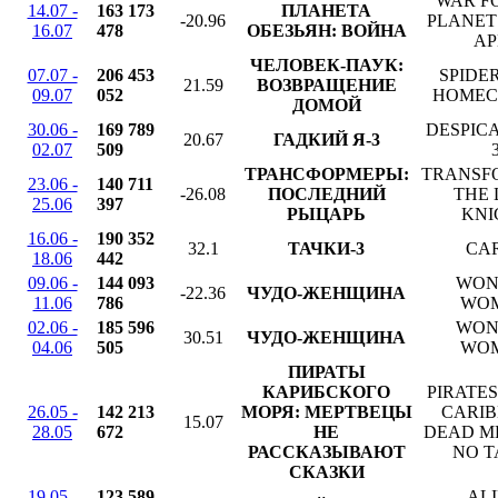
WAR F
14.07 -
163 173
ПЛАНЕТА
-20.96
PLANET
16.07
478
ОБЕЗЬЯН: ВОЙНА
AP
ЧЕЛОВЕК-ПАУК:
07.07 -
206 453
SPIDE
21.59
ВОЗВРАЩЕНИЕ
09.07
052
HOMEC
ДОМОЙ
30.06 -
169 789
DESPIC
20.67
ГАДКИЙ Я-3
02.07
509
ТРАНСФОРМЕРЫ:
TRANSF
23.06 -
140 711
-26.08
ПОСЛЕДНИЙ
THE 
25.06
397
РЫЦАРЬ
KNI
16.06 -
190 352
32.1
ТАЧКИ-3
CAR
18.06
442
09.06 -
144 093
WON
-22.36
ЧУДО-ЖЕНЩИНА
11.06
786
WO
02.06 -
185 596
WON
30.51
ЧУДО-ЖЕНЩИНА
04.06
505
WO
ПИРАТЫ
КАРИБСКОГО
PIRATES
26.05 -
142 213
МОРЯ: МЕРТВЕЦЫ
CARIB
15.07
28.05
672
НЕ
DEAD M
РАССКАЗЫВАЮТ
NO T
СКАЗКИ
19.05 -
123 589
ALI