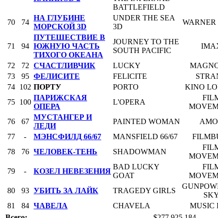
BATTLEFIELD
НА ГЛУБИНЕ
UNDER THE SEA
70
74
WARNER 
МОРСКОЙ 3D
3D
ПУТЕШЕСТВИЕ В
JOURNEY TO THE
71
94
ЮЖНУЮ ЧАСТЬ
IMA
SOUTH PACIFIC
ТИХОГО ОКЕАНА
72
72
СЧАСТЛИВЧИК
LUCKY
MAGNO
73
95
ФЕЛИСИТЕ
FELICITE
STRA
74
102
ПОРТУ
PORTO
KINO L
ПАРИЖСКАЯ
FIL
75
100
L'OPERA
ОПЕРА
MOVEM
МУСТАНГЕР И
76
67
PAINTED WOMAN
AMO
ЛЕДИ
77
-
МЭНСФИЛД 66/67
MANSFIELD 66/67
FILMB
FIL
78
76
ЧЕЛОВЕК-ТЕНЬ
SHADOWMAN
MOVEM
BAD LUCKY
FIL
79
-
КОЗЕЛ НЕВЕЗЕНИЯ
GOAT
MOVEM
GUNPOW
80
93
УБИТЬ ЗА ЛАЙК
TRAGEDY GIRLS
SK
81
84
ЧАВЕЛА
CHAVELA
MUSIC
Всего:
$277 925 184