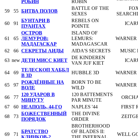
РОБИН
ROBIN
BATTLE OF THE
FO
59
55
БИТВА ПОЛОВ
SEXES
SEARCH
БУНТАРИ В
REBELS ON
60
91
ICAR
ПУАНТАХ
POINTE
ОСТРОВ
ISLAND OF
61
65
ЛЕМУРОВ:
LEMURS:
WARNER 
МАДАГАСКАР
MADAGASCAR
62
66
СЕКРЕТЫ АИДЫ
AIDA'S SECRETS
MUSIC
DE KINDEREN
63
new
ДЕТИ МИСС КИЕТ
ICAR
VAN JUF KIET
ТЕЛЕСКОП ХАББЛ
64
69
HUBBLE 3D
WARNER 
В 3D
РОЖДЁННЫЕ НА
BORN TO BE
65
97
WARNER 
ВОЛЕ
WILD
120 УДАРОВ В
120 BATTEMENTS
66
77
ORCH
МИНУТУ
PAR MINUTE
67
60
НЕАПОЛЬ, 44-ГО
NAPLES '44
FIRST
БОЖЕСТВЕННЫЙ
THE DIVINE
68
73
ZEITGE
ПОРЯДОК
ORDER
BROTHERHOOD
БРАТСТВО
OF BLADES II:
69
71
WELL G
КЛИНКОВ-2
THE INFERNAL