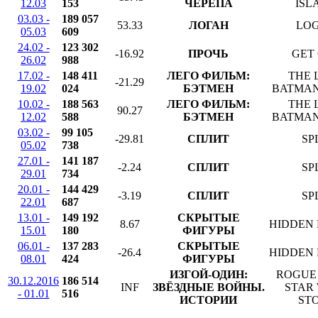
12.03
153
ЧЕРЕПА
ISL
03.03 -
189 057
53.33
ЛОГАН
LO
05.03
609
24.02 -
123 302
-16.92
ПРОЧЬ
GET
26.02
988
17.02 -
148 411
ЛЕГО ФИЛЬМ:
THE 
-21.29
19.02
024
БЭТМЕН
BATMAN
10.02 -
188 563
ЛЕГО ФИЛЬМ:
THE 
90.27
12.02
588
БЭТМЕН
BATMAN
03.02 -
99 105
-29.81
СПЛИТ
SP
05.02
738
27.01 -
141 187
-2.24
СПЛИТ
SP
29.01
734
20.01 -
144 429
-3.19
СПЛИТ
SP
22.01
687
13.01 -
149 192
СКРЫТЫЕ
8.67
HIDDEN 
15.01
180
ФИГУРЫ
06.01 -
137 283
СКРЫТЫЕ
-26.4
HIDDEN 
08.01
424
ФИГУРЫ
ИЗГОЙ-ОДИН:
ROGUE 
30.12.2016
186 514
INF
ЗВЁЗДНЫЕ ВОЙНЫ.
STAR
- 01.01
516
ИСТОРИИ
ST