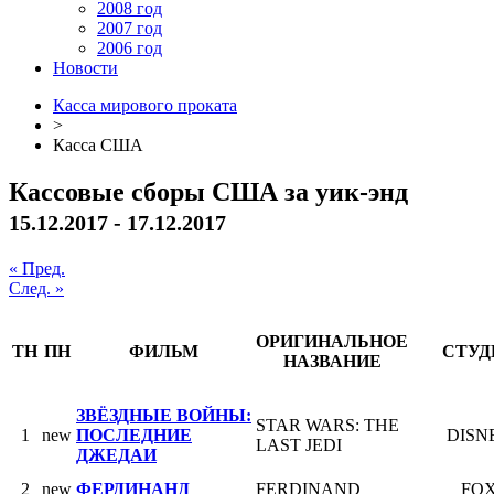
2008 год
2007 год
2006 год
Новости
Касса мирового проката
>
Касса США
Кассовые сборы США за уик-энд
15.12.2017 - 17.12.2017
« Пред.
След. »
ОРИГИНАЛЬНОЕ
ТН
ПН
ФИЛЬМ
СТУД
НАЗВАНИЕ
ЗВЁЗДНЫЕ ВОЙНЫ:
STAR WARS: THE
1
new
ПОСЛЕДНИЕ
DISN
LAST JEDI
ДЖЕДАИ
2
new
ФЕРДИНАНД
FERDINAND
FO