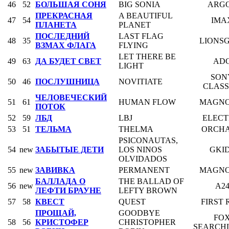
46
52
БОЛЬШАЯ СОНЯ
BIG SONIA
ARG
ПРЕКРАСНАЯ
A BEAUTIFUL
47
54
IMA
ПЛАНЕТА
PLANET
ПОСЛЕДНИЙ
LAST FLAG
48
35
LIONS
ВЗМАХ ФЛАГА
FLYING
LET THERE BE
49
63
ДА БУДЕТ СВЕТ
AD
LIGHT
SON
50
46
ПОСЛУШНИЦА
NOVITIATE
CLASS
ЧЕЛОВЕЧЕСКИЙ
51
61
HUMAN FLOW
MAGNO
ПОТОК
52
59
ЛБД
LBJ
ELECT
53
51
ТЕЛЬМА
THELMA
ORCH
PSICONAUTAS,
54
new
ЗАБЫТЫЕ ДЕТИ
LOS NINOS
GKI
OLVIDADOS
55
new
ЗАВИВКА
PERMANENT
MAGNO
БАЛЛАДА О
THE BALLAD OF
56
new
A2
ЛЕФТИ БРАУНЕ
LEFTY BROWN
57
58
КВЕСТ
QUEST
FIRST
ПРОЩАЙ,
GOODBYE
FO
58
56
КРИСТОФЕР
CHRISTOPHER
SEARCH