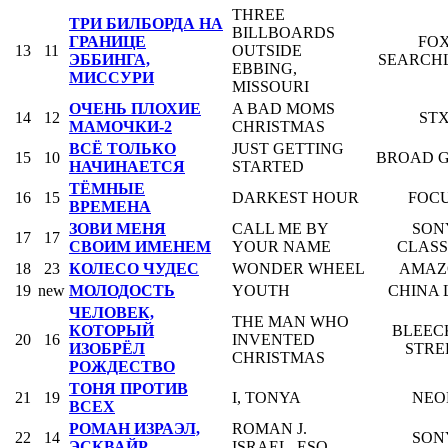
THREE
ТРИ БИЛБОРДА НА
BILLBOARDS
ГРАНИЦЕ
FO
13
11
OUTSIDE
ЭББИНГА,
SEARCH
EBBING,
МИССУРИ
MISSOURI
ОЧЕНЬ ПЛОХИЕ
A BAD MOMS
14
12
ST
МАМОЧКИ-2
CHRISTMAS
ВСЁ ТОЛЬКО
JUST GETTING
15
10
BROAD 
НАЧИНАЕТСЯ
STARTED
ТЁМНЫЕ
16
15
DARKEST HOUR
FOC
ВРЕМЕНА
ЗОВИ МЕНЯ
CALL ME BY
SON
17
17
СВОИМ ИМЕНЕМ
YOUR NAME
CLASS
18
23
КОЛЕСО ЧУДЕС
WONDER WHEEL
AMAZ
19
new
МОЛОДОСТЬ
YOUTH
CHINA 
ЧЕЛОВЕК,
THE MAN WHO
КОТОРЫЙ
BLEEC
20
16
INVENTED
ИЗОБРЁЛ
STRE
CHRISTMAS
РОЖДЕСТВО
ТОНЯ ПРОТИВ
21
19
I, TONYA
NEO
ВСЕХ
РОМАН ИЗРАЭЛ,
ROMAN J.
22
14
SON
ЭСКВАЙР
ISRAEL, ESQ.