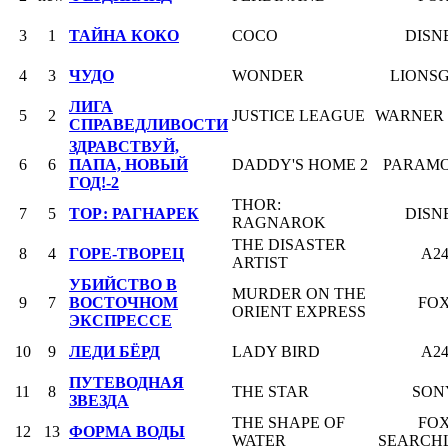
3
1
ТАЙНА КОКО
COCO
DISN
4
3
ЧУДО
WONDER
LIONS
ЛИГА
5
2
JUSTICE LEAGUE
WARNER 
СПРАВЕДЛИВОСТИ
ЗДРАВСТВУЙ,
6
6
ПАПА, НОВЫЙ
DADDY'S HOME 2
PARAM
ГОД!-2
THOR:
7
5
ТОР: РАГНАРЕК
DISN
RAGNAROK
THE DISASTER
8
4
ГОРЕ-ТВОРЕЦ
A2
ARTIST
УБИЙСТВО В
MURDER ON THE
9
7
ВОСТОЧНОМ
FO
ORIENT EXPRESS
ЭКСПРЕССЕ
10
9
ЛЕДИ БЁРД
LADY BIRD
A2
ПУТЕВОДНАЯ
11
8
THE STAR
SON
ЗВЕЗДА
THE SHAPE OF
FO
12
13
ФОРМА ВОДЫ
WATER
SEARCH