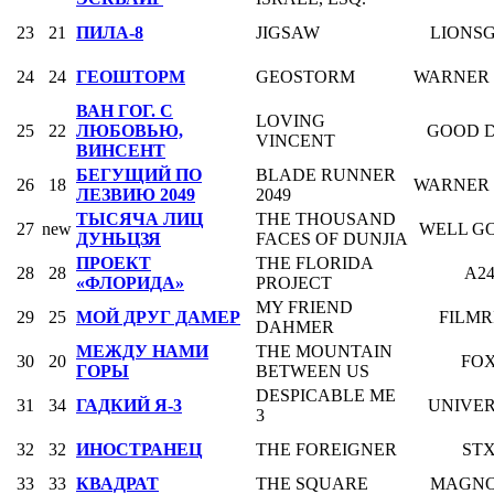
23
21
ПИЛА-8
JIGSAW
LIONS
24
24
ГЕОШТОРМ
GEOSTORM
WARNER 
ВАН ГОГ. С
LOVING
25
22
ЛЮБОВЬЮ,
GOOD 
VINCENT
ВИНСЕНТ
БЕГУЩИЙ ПО
BLADE RUNNER
26
18
WARNER 
ЛЕЗВИЮ 2049
2049
ТЫСЯЧА ЛИЦ
THE THOUSAND
27
new
WELL G
ДУНЬЦЗЯ
FACES OF DUNJIA
ПРОЕКТ
THE FLORIDA
28
28
A2
«ФЛОРИДА»
PROJECT
MY FRIEND
29
25
МОЙ ДРУГ ДАМЕР
FILMR
DAHMER
МЕЖДУ НАМИ
THE MOUNTAIN
30
20
FO
ГОРЫ
BETWEEN US
DESPICABLE ME
31
34
ГАДКИЙ Я-3
UNIVE
3
32
32
ИНОСТРАНЕЦ
THE FOREIGNER
ST
33
33
КВАДРАТ
THE SQUARE
MAGNO