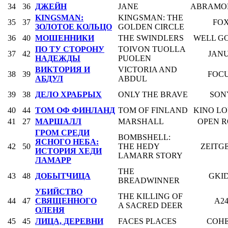
34
36
ДЖЕЙН
JANE
ABRAMO
KINGSMAN:
KINGSMAN: THE
35
37
FO
ЗОЛОТОЕ КОЛЬЦО
GOLDEN CIRCLE
36
40
МОШЕННИКИ
THE SWINDLERS
WELL G
ПО ТУ СТОРОНУ
TOIVON TUOLLA
37
42
JAN
НАДЕЖДЫ
PUOLEN
ВИКТОРИЯ И
VICTORIA AND
38
39
FOC
АБДУЛ
ABDUL
39
38
ДЕЛО ХРАБРЫХ
ONLY THE BRAVE
SON
40
44
ТОМ ОФ ФИНЛАНД
TOM OF FINLAND
KINO L
41
27
МАРШАЛЛ
MARSHALL
OPEN 
ГРОМ СРЕДИ
BOMBSHELL:
ЯСНОГО НЕБА:
42
50
THE HEDY
ZEITGE
ИСТОРИЯ ХЕДИ
LAMARR STORY
ЛАМАРР
THE
43
48
ДОБЫТЧИЦА
GKI
BREADWINNER
УБИЙСТВО
THE KILLING OF
44
47
СВЯЩЕННОГО
A2
A SACRED DEER
ОЛЕНЯ
45
45
ЛИЦА, ДЕРЕВНИ
FACES PLACES
COH