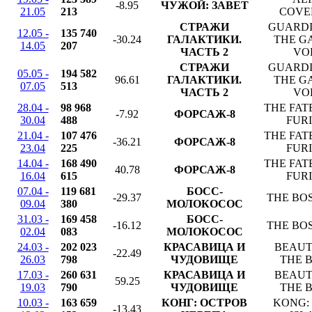
-8.95
ЧУЖОЙ: ЗАВЕТ
21.05
213
COVE
СТРАЖИ
GUARDI
12.05 -
135 740
-30.24
ГАЛАКТИКИ.
THE G
14.05
207
ЧАСТЬ 2
VOL
СТРАЖИ
GUARDI
05.05 -
194 582
96.61
ГАЛАКТИКИ.
THE G
07.05
513
ЧАСТЬ 2
VOL
28.04 -
98 968
THE FAT
-7.92
ФОРСАЖ-8
30.04
488
FUR
21.04 -
107 476
THE FAT
-36.21
ФОРСАЖ-8
23.04
225
FUR
14.04 -
168 490
THE FAT
40.78
ФОРСАЖ-8
16.04
615
FUR
07.04 -
119 681
БОСС-
-29.37
THE BO
09.04
380
МОЛОКОСОС
31.03 -
169 458
БОСС-
-16.12
THE BO
02.04
083
МОЛОКОСОС
24.03 -
202 023
КРАСАВИЦА И
BEAUT
-22.49
26.03
798
ЧУДОВИЩЕ
THE 
17.03 -
260 631
КРАСАВИЦА И
BEAUT
59.25
19.03
790
ЧУДОВИЩЕ
THE 
10.03 -
163 659
КОНГ: ОСТРОВ
KONG:
-13.43