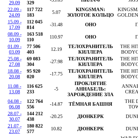
29.09
329
22.09 -
117 722
KINGSMAN:
KINGSM
5.07
24.09
183
ЗОЛОТОЕ КОЛЬЦО
GOLDEN
15.09 -
112 045
-31.48
ОНО
I
17.09
814
08.09 -
163 518
110.97
ОНО
I
10.09
110
01.09 -
77 506
ТЕЛОХРАНИТЕЛЬ
THE HI
12.19
03.09
403
КИЛЛЕРА
BODY
25.08 -
69 083
ТЕЛОХРАНИТЕЛЬ
THE HI
-27.98
27.08
304
КИЛЛЕРА
BODY
18.08 -
95 920
ТЕЛОХРАНИТЕЛЬ
THE HI
-17.75
20.08
020
КИЛЛЕРА
BODY
ПРОКЛЯТИЕ
11.08 -
116 625
ANNAB
-5
АННАБЕЛЬ:
13.08
233
CREA
ЗАРОЖДЕНИЕ ЗЛА
04.08 -
122 764
THE 
-14.87
ТЁМНАЯ БАШНЯ
06.08
556
TO
28.07 -
144 212
-20.25
ДЮНКЕРК
DUN
30.07
438
21.07 -
180 822
10.82
ДЮНКЕРК
DUN
23.07
577