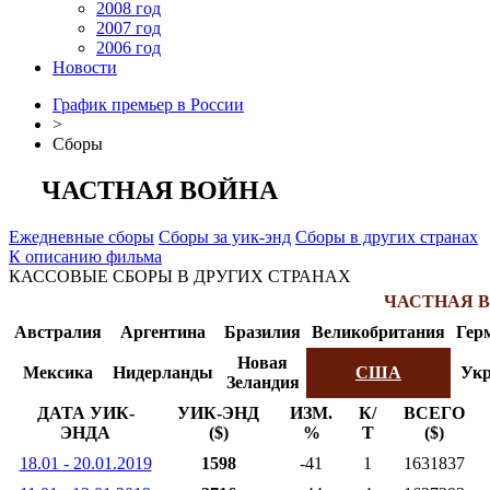
2008 год
2007 год
2006 год
Новости
График премьер в России
>
Сборы
ЧАСТНАЯ ВОЙНА
Ежедневные сборы
Сборы за уик-энд
Сборы в других странах
К описанию фильма
КАССОВЫЕ СБОРЫ В ДРУГИХ СТРАНАХ
ЧАСТНАЯ 
Австралия
Аргентина
Бразилия
Великобритания
Гер
Новая
Мексика
Нидерланды
США
Укр
Зеландия
ДАТА УИК-
УИК-ЭНД
ИЗМ.
К/
ВСЕГО
ЭНДА
($)
%
Т
($)
18.01 - 20.01.2019
1598
-41
1
1631837