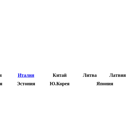
я
Италия
Китай
Литва
Латвия
я
Эстония
Ю.Корея
Япония