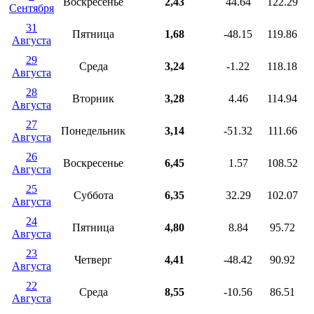
Воскресенье
2,43
44.64
122.29
Сентября
31
Пятница
1,68
-48.15
119.86
Августа
29
Среда
3,24
-1.22
118.18
Августа
28
Вторник
3,28
4.46
114.94
Августа
27
Понедельник
3,14
-51.32
111.66
Августа
26
Воскресенье
6,45
1.57
108.52
Августа
25
Суббота
6,35
32.29
102.07
Августа
24
Пятница
4,80
8.84
95.72
Августа
23
Четверг
4,41
-48.42
90.92
Августа
22
Среда
8,55
-10.56
86.51
Августа