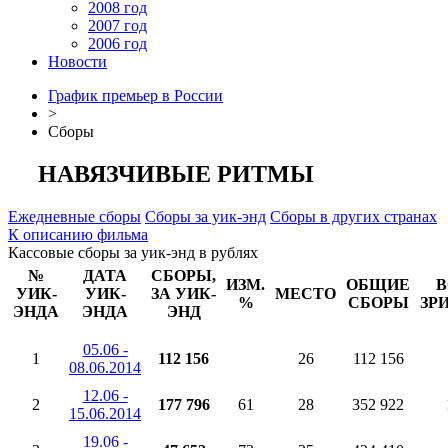
2008 год
2007 год
2006 год
Новости
График премьер в России
>
Сборы
НАВЯЗЧИВЫЕ РИТМЫ
Ежедневные сборы
Сборы за уик-энд
Сборы в других странах
К описанию фильма
Кассовые сборы за уик-энд в рублях
№
ДАТА
СБОРЫ,
ИЗМ.
ОБЩИЕ
В
УИК-
УИК-
ЗА УИК-
МЕСТО
%
СБОРЫ
ЗР
ЭНДА
ЭНДА
ЭНД
05.06 -
1
112 156
26
112 156
08.06.2014
12.06 -
2
177 796
61
28
352 922
15.06.2014
19.06 -