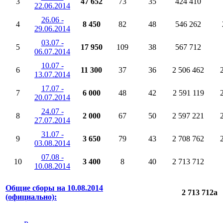
3
47 652
73
35
424 410
22.06.2014
26.06 -
4
8 450
82
48
546 262
29.06.2014
03.07 -
5
17 950
109
38
567 712
06.07.2014
10.07 -
6
11 300
37
36
2 506 462
13.07.2014
17.07 -
7
6 000
48
42
2 591 119
20.07.2014
24.07 -
8
2 000
67
50
2 597 221
27.07.2014
31.07 -
9
3 650
79
43
2 708 762
03.08.2014
07.08 -
10
3 400
8
40
2 713 712
10.08.2014
Общие сборы на 10.08.2014
2 713 712
a
(официально):