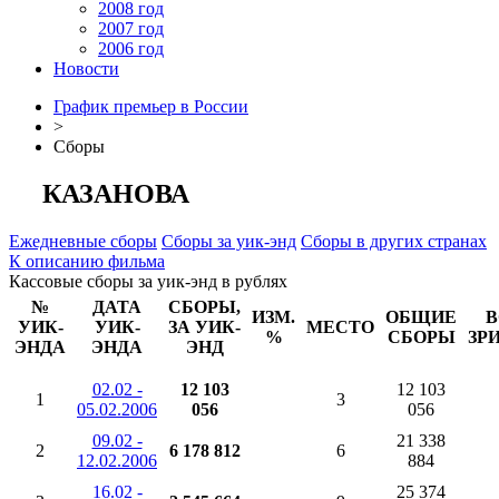
2008 год
2007 год
2006 год
Новости
График премьер в России
>
Сборы
КАЗАНОВА
Ежедневные сборы
Сборы за уик-энд
Сборы в других странах
К описанию фильма
Кассовые сборы за уик-энд в рублях
№
ДАТА
СБОРЫ,
ИЗМ.
ОБЩИЕ
В
УИК-
УИК-
ЗА УИК-
МЕСТО
%
СБОРЫ
ЗР
ЭНДА
ЭНДА
ЭНД
02.02 -
12 103
12 103
1
3
05.02.2006
056
056
09.02 -
21 338
2
6 178 812
6
12.02.2006
884
16.02 -
25 374