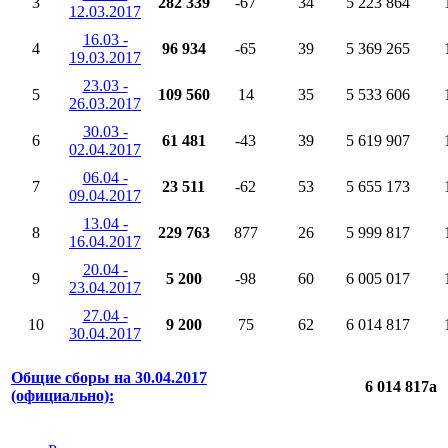
3
282 339
-67
34
5 223 864
12.03.2017
16.03 -
4
96 934
-65
39
5 369 265
19.03.2017
23.03 -
5
109 560
14
35
5 533 606
26.03.2017
30.03 -
6
61 481
-43
39
5 619 907
02.04.2017
06.04 -
7
23 511
-62
53
5 655 173
09.04.2017
13.04 -
8
229 763
877
26
5 999 817
16.04.2017
20.04 -
9
5 200
-98
60
6 005 017
23.04.2017
27.04 -
10
9 200
75
62
6 014 817
30.04.2017
Общие сборы на 30.04.2017
6 014 817
a
(официально):