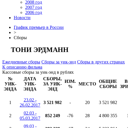
2008 год
2007 год
2006 год
Новости
График премьер в России
>
Сборы
ТОНИ ЭРДМАНН
Ежедневные сборы
Сборы за уик-энд
Сборы в других странах
К описанию фильма
Кассовые сборы за уик-энд в рублях
№
ДАТА
СБОРЫ,
ИЗМ.
ОБЩИЕ
В
УИК-
УИК-
ЗА УИК-
МЕСТО
%
СБОРЫ
ЗР
ЭНДА
ЭНДА
ЭНД
23.02 -
1
3 521 982
-
20
3 521 982
26.02.2017
02.03 -
2
852 249
-76
28
4 800 355
05.03.2017
09.03 -