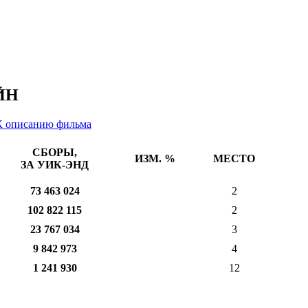
ЙН
К описанию фильма
СБОРЫ,
ИЗМ. %
МЕСТО
ЗА УИК-ЭНД
73 463 024
2
102 822 115
2
23 767 034
3
9 842 973
4
1 241 930
12