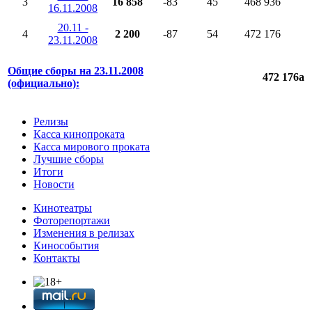
3
16 858
-83
45
468 936
16.11.2008
20.11 -
4
2 200
-87
54
472 176
23.11.2008
Общие сборы на 23.11.2008
472 176
a
(официально):
Релизы
Касса кинопроката
Касса мирового проката
Лучшие сборы
Итоги
Новости
Кинотеатры
Фоторепортажи
Изменения в релизах
Кинособытия
Контакты