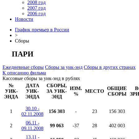
2008 год
2007 год
2006 год
Новости
График премьер в России
>
Сборы
ПАРИ
Ежедневные сборы
Сборы за уик-энд
Сборы в других странах
К описанию фильма
Кассовые сборы за уик-энд в рублях
№
ДАТА
СБОРЫ,
ИЗМ.
ОБЩИЕ
В
УИК-
УИК-
ЗА УИК-
МЕСТО
%
СБОРЫ
ЗР
ЭНДА
ЭНДА
ЭНД
30.10 -
1
156 303
-
23
156 303
02.11.2008
06.11 -
2
99 063
-37
28
402 003
09.11.2008
13.11 -