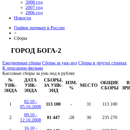
2008 год
2007 год
2006 год
Новости
График премьер в России
>
Сборы
ГОРОД БОГА-2
Ежедневные сборы
Сборы за уик-энд
Сборы в других странах
К описанию фильма
Кассовые сборы за уик-энд в рублях
№
ДАТА
СБОРЫ,
ИЗМ.
ОБЩИЕ
В
УИК-
УИК-
ЗА УИК-
МЕСТО
%
СБОРЫ
ЗР
ЭНДА
ЭНДА
ЭНД
02.10 -
1
113 100
-
31
113 100
05.10.2008
09.10 -
2
81 447
-28
30
235 270
12.10.2008
16.10 -