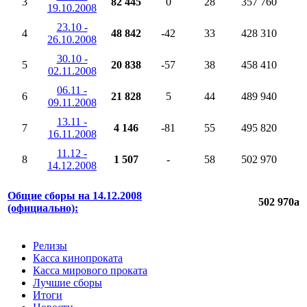
3
82 445
0
28
357 760
19.10.2008
23.10 -
4
48 842
-42
33
428 310
26.10.2008
30.10 -
5
20 838
-57
38
458 410
02.11.2008
06.11 -
6
21 828
5
44
489 940
09.11.2008
13.11 -
7
4 146
-81
55
495 820
16.11.2008
11.12 -
8
1 507
-
58
502 970
14.12.2008
Общие сборы на 14.12.2008
502 970
a
(официально):
Релизы
Касса кинопроката
Касса мирового проката
Лучшие сборы
Итоги