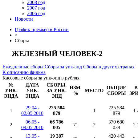
2008 год
2007 год
2006 год
Новости
График премьер в России
>
Сборы
ЖЕЛЕЗНЫЙ ЧЕЛОВЕК-2
Ежедневные сборы
Сборы за уик-энд
Сборы в других странах
К описанию фильма
Кассовые сборы за уик-энд в рублях
№
ДАТА
СБОРЫ,
ИЗМ.
ОБЩИЕ
В
УИК-
УИК-
ЗА УИК-
МЕСТО
%
СБОРЫ
ЗР
ЭНДА
ЭНДА
ЭНД
29.04 -
225 584
225 584
1
1
1 
02.05.2010
879
879
06.05 -
66 786
370 680
2
71
2
2 
09.05.2010
005
039
13.05 -
19 387
420 443