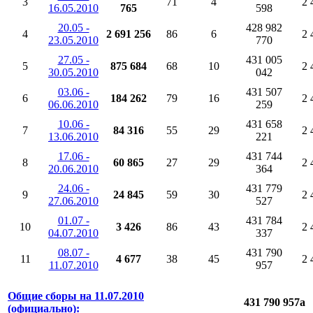
3
71
4
2 
16.05.2010
765
598
20.05 -
428 982
4
2 691 256
86
6
2 
23.05.2010
770
27.05 -
431 005
5
875 684
68
10
2 
30.05.2010
042
03.06 -
431 507
6
184 262
79
16
2 
06.06.2010
259
10.06 -
431 658
7
84 316
55
29
2 
13.06.2010
221
17.06 -
431 744
8
60 865
27
29
2 
20.06.2010
364
24.06 -
431 779
9
24 845
59
30
2 
27.06.2010
527
01.07 -
431 784
10
3 426
86
43
2 
04.07.2010
337
08.07 -
431 790
11
4 677
38
45
2 
11.07.2010
957
Общие сборы на 11.07.2010
431 790 957
a
(официально):