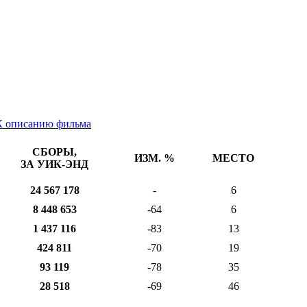
К описанию фильма
СБОРЫ,
ИЗМ. %
МЕСТО
ЗА УИК-ЭНД
24 567 178
-
6
8 448 653
-64
6
1 437 116
-83
13
424 811
-70
19
93 119
-78
35
28 518
-69
46