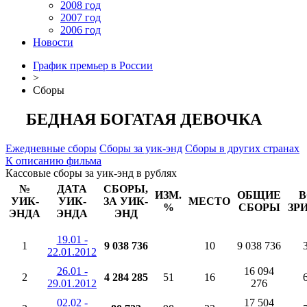
2008 год
2007 год
2006 год
Новости
График премьер в России
>
Сборы
БЕДНАЯ БОГАТАЯ ДЕВОЧКА
Ежедневные сборы
Сборы за уик-энд
Сборы в других странах
К описанию фильма
Кассовые сборы за уик-энд в рублях
№
ДАТА
СБОРЫ,
ИЗМ.
ОБЩИЕ
В
УИК-
УИК-
ЗА УИК-
МЕСТО
%
СБОРЫ
ЗР
ЭНДА
ЭНДА
ЭНД
19.01 -
1
9 038 736
10
9 038 736
22.01.2012
26.01 -
16 094
2
4 284 285
51
16
29.01.2012
276
02.02 -
17 504