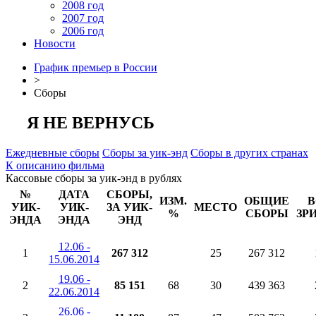
2008 год
2007 год
2006 год
Новости
График премьер в России
>
Сборы
Я НЕ ВЕРНУСЬ
Ежедневные сборы
Сборы за уик-энд
Сборы в других странах
К описанию фильма
Кассовые сборы за уик-энд в рублях
№
ДАТА
СБОРЫ,
ИЗМ.
ОБЩИЕ
В
УИК-
УИК-
ЗА УИК-
МЕСТО
%
СБОРЫ
ЗР
ЭНДА
ЭНДА
ЭНД
12.06 -
1
267 312
25
267 312
15.06.2014
19.06 -
2
85 151
68
30
439 363
22.06.2014
26.06 -