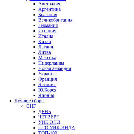
Австралия
Аргентина
Бразилия
Великобритания
Германия
Испания
Италия
Китай
Латвия
Литва
Мексика
Нидерланды
Новая Зеландия
Украина
Франция
Эстония
Ю.Корея
Япония
Лучшие сборы
СНГ
ДЕНЬ
ЧЕТВЕРГ
УИК-ЭНД
2-ГО УИК-ЭНДА
ТОП-100