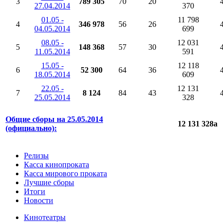
3
789 305
70
20
27.04.2014
370
01.05 -
11 798
4
346 978
56
26
04.05.2014
699
08.05 -
12 031
5
148 368
57
30
11.05.2014
591
15.05 -
12 118
6
52 300
64
36
18.05.2014
609
22.05 -
12 131
7
8 124
84
43
25.05.2014
328
Общие сборы на 25.05.2014
12 131 328
a
(официально):
Релизы
Касса кинопроката
Касса мирового проката
Лучшие сборы
Итоги
Новости
Кинотеатры