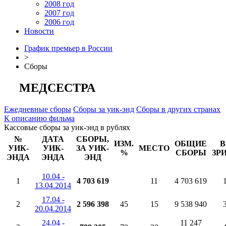
2008 год
2007 год
2006 год
Новости
График премьер в России
>
Сборы
МЕДСЕСТРА
Ежедневные сборы
Сборы за уик-энд
Сборы в других странах
К описанию фильма
Кассовые сборы за уик-энд в рублях
№
ДАТА
СБОРЫ,
ИЗМ.
ОБЩИЕ
В
УИК-
УИК-
ЗА УИК-
МЕСТО
%
СБОРЫ
ЗР
ЭНДА
ЭНДА
ЭНД
10.04 -
1
4 703 619
11
4 703 619
13.04.2014
17.04 -
2
2 596 398
45
15
9 538 940
20.04.2014
24.04 -
11 247