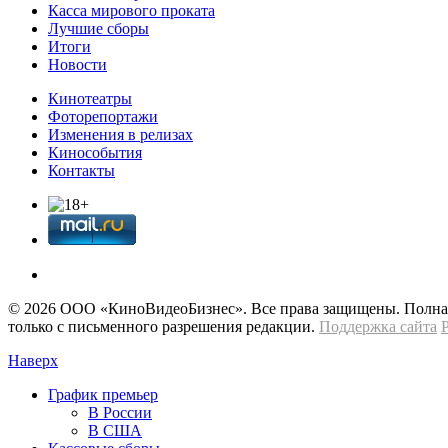
Касса мирового проката
Лучшие сборы
Итоги
Новости
Кинотеатры
Фоторепортажи
Изменения в релизах
Кинособытия
Контакты
© 2026 OOО «КиноВидеоБизнес». Все права защищены. Полная 
только с письменного разрешения редакции.
Поддержка сайта
Наверх
График премьер
В России
В США