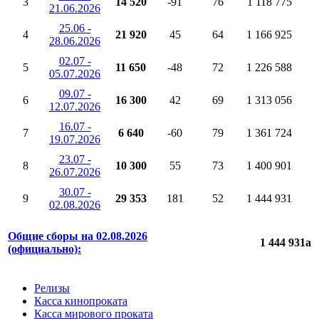
3
14 520
-91
76
1 118 775
21.06.2026
25.06 -
4
21 920
45
64
1 166 925
28.06.2026
02.07 -
5
11 650
-48
72
1 226 588
05.07.2026
09.07 -
6
16 300
42
69
1 313 056
12.07.2026
16.07 -
7
6 640
-60
79
1 361 724
19.07.2026
23.07 -
8
10 300
55
73
1 400 901
26.07.2026
30.07 -
9
29 353
181
52
1 444 931
02.08.2026
Общие сборы на 02.08.2026
1 444 931
a
(официально):
Релизы
Касса кинопроката
Касса мирового проката