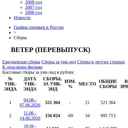
2008 год
2007 год
2006 год
Новости
График премьер в России
>
Сборы
ВЕТЕР (ПЕРЕВЫПУСК)
Ежедневные сборы
Сборы за уик-энд
Сборы в других странах
К описанию фильма
Кассовые сборы за уик-энд в рублях
№
ДАТА
СБОРЫ,
ИЗМ.
ОБЩИЕ
В
УИК-
УИК-
ЗА УИК-
МЕСТО
%
СБОРЫ
ЗР
ЭНДА
ЭНДА
ЭНД
04.06 -
1
521 364
-
21
521 364
07.06.2026
11.06 -
2
156 024
-69
34
995 713
14.06.2026
18.06 -