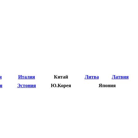
я
Италия
Китай
Литва
Латвия
я
Эстония
Ю.Корея
Япония