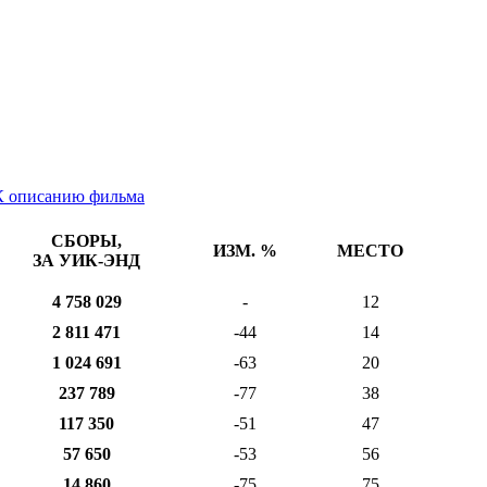
К описанию фильма
СБОРЫ,
ИЗМ. %
МЕСТО
ЗА УИК-ЭНД
4 758 029
-
12
2 811 471
-44
14
1 024 691
-63
20
237 789
-77
38
117 350
-51
47
57 650
-53
56
14 860
-75
75