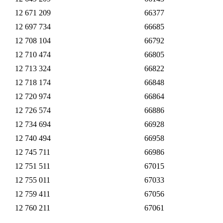
12 671 209
66377
12 697 734
66685
12 708 104
66792
12 710 474
66805
12 713 324
66822
12 718 174
66848
12 720 974
66864
12 726 574
66886
12 734 694
66928
12 740 494
66958
12 745 711
66986
12 751 511
67015
12 755 011
67033
12 759 411
67056
12 760 211
67061