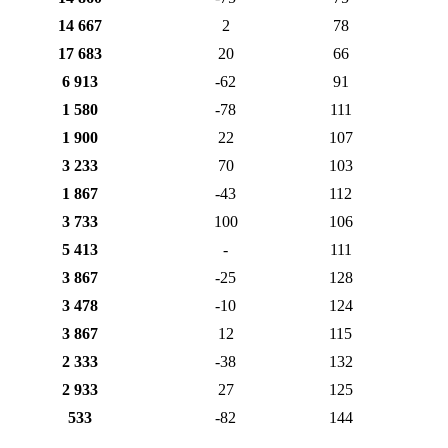
14 667
2
78
17 683
20
66
6 913
-62
91
1 580
-78
111
1 900
22
107
3 233
70
103
1 867
-43
112
3 733
100
106
5 413
-
111
3 867
-25
128
3 478
-10
124
3 867
12
115
2 333
-38
132
2 933
27
125
533
-82
144