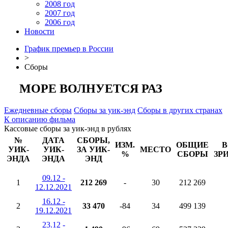
2008 год
2007 год
2006 год
Новости
График премьер в России
>
Сборы
МОРЕ ВОЛНУЕТСЯ РАЗ
Ежедневные сборы
Сборы за уик-энд
Сборы в других странах
К описанию фильма
Кассовые сборы за уик-энд в рублях
№
ДАТА
СБОРЫ,
ИЗМ.
ОБЩИЕ
В
УИК-
УИК-
ЗА УИК-
МЕСТО
%
СБОРЫ
ЗР
ЭНДА
ЭНДА
ЭНД
09.12 -
1
212 269
-
30
212 269
12.12.2021
16.12 -
2
33 470
-84
34
499 139
19.12.2021
23.12 -