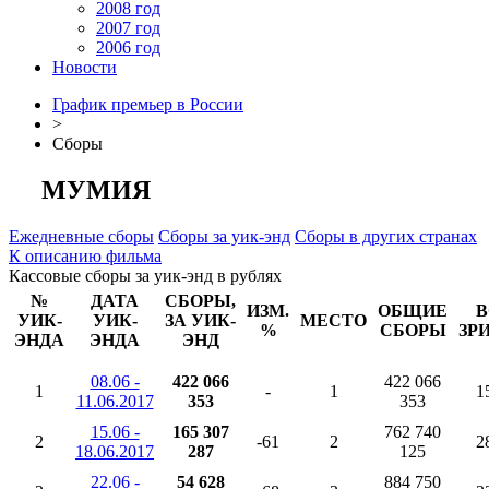
2008 год
2007 год
2006 год
Новости
График премьер в России
>
Сборы
МУМИЯ
Ежедневные сборы
Сборы за уик-энд
Сборы в других странах
К описанию фильма
Кассовые сборы за уик-энд в рублях
№
ДАТА
СБОРЫ,
ИЗМ.
ОБЩИЕ
В
УИК-
УИК-
ЗА УИК-
МЕСТО
%
СБОРЫ
ЗР
ЭНДА
ЭНДА
ЭНД
08.06 -
422 066
422 066
1
-
1
1
11.06.2017
353
353
15.06 -
165 307
762 740
2
-61
2
2
18.06.2017
287
125
22.06 -
54 628
884 750