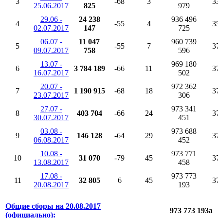
3
-68
3
3
25.06.2017
825
979
29.06 -
24 238
936 496
4
-55
4
3
02.07.2017
147
725
06.07 -
11 047
960 739
5
-55
7
3
09.07.2017
758
596
13.07 -
969 180
6
3 784 189
-66
11
3
16.07.2017
502
20.07 -
972 362
7
1 190 915
-68
18
3
23.07.2017
306
27.07 -
973 341
8
403 704
-66
24
3
30.07.2017
451
03.08 -
973 688
9
146 128
-64
29
3
06.08.2017
452
10.08 -
973 771
10
31 070
-79
45
3
13.08.2017
458
17.08 -
973 773
11
32 805
6
45
3
20.08.2017
193
Общие сборы на 20.08.2017
973 773 193
a
(официально):