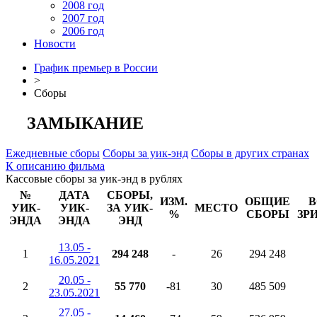
2008 год
2007 год
2006 год
Новости
График премьер в России
>
Сборы
ЗАМЫКАНИЕ
Ежедневные сборы
Сборы за уик-энд
Сборы в других странах
К описанию фильма
Кассовые сборы за уик-энд в рублях
№
ДАТА
СБОРЫ,
ИЗМ.
ОБЩИЕ
В
УИК-
УИК-
ЗА УИК-
МЕСТО
%
СБОРЫ
ЗР
ЭНДА
ЭНДА
ЭНД
13.05 -
1
294 248
-
26
294 248
16.05.2021
20.05 -
2
55 770
-81
30
485 509
23.05.2021
27.05 -