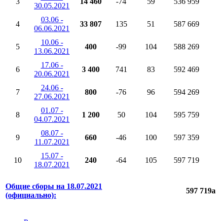
3
14 460
-74
59
536 959
30.05.2021
03.06 -
4
33 807
135
51
587 669
06.06.2021
10.06 -
5
400
-99
104
588 269
13.06.2021
17.06 -
6
3 400
741
83
592 469
20.06.2021
24.06 -
7
800
-76
96
594 269
27.06.2021
01.07 -
8
1 200
50
104
595 759
04.07.2021
08.07 -
9
660
-46
100
597 359
11.07.2021
15.07 -
10
240
-64
105
597 719
18.07.2021
Общие сборы на 18.07.2021
597 719
a
(официально):