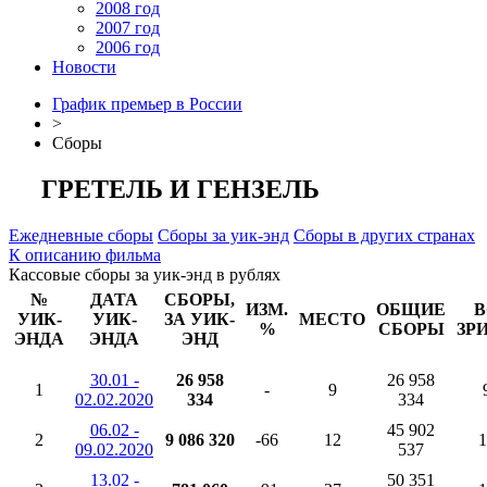
2008 год
2007 год
2006 год
Новости
График премьер в России
>
Сборы
ГРЕТЕЛЬ И ГЕНЗЕЛЬ
Ежедневные сборы
Сборы за уик-энд
Сборы в других странах
К описанию фильма
Кассовые сборы за уик-энд в рублях
№
ДАТА
СБОРЫ,
ИЗМ.
ОБЩИЕ
В
УИК-
УИК-
ЗА УИК-
МЕСТО
%
СБОРЫ
ЗР
ЭНДА
ЭНДА
ЭНД
30.01 -
26 958
26 958
1
-
9
02.02.2020
334
334
06.02 -
45 902
2
9 086 320
-66
12
1
09.02.2020
537
13.02 -
50 351