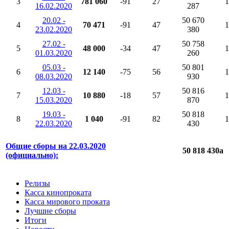
3
781 060
-91
27
1
16.02.2020
287
20.02 -
50 670
4
70 471
-91
47
1
23.02.2020
380
27.02 -
50 758
5
48 000
-34
47
1
01.03.2020
260
05.03 -
50 801
6
12 140
-75
56
1
08.03.2020
930
12.03 -
50 816
7
10 880
-18
57
1
15.03.2020
870
19.03 -
50 818
8
1 040
-91
82
1
22.03.2020
430
Общие сборы на 22.03.2020
50 818 430
a
(официально):
Релизы
Касса кинопроката
Касса мирового проката
Лучшие сборы
Итоги