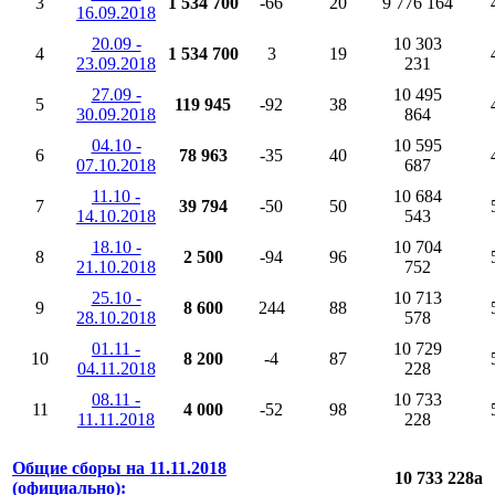
3
1 534 700
-66
20
9 776 164
16.09.2018
20.09 -
10 303
4
1 534 700
3
19
23.09.2018
231
27.09 -
10 495
5
119 945
-92
38
30.09.2018
864
04.10 -
10 595
6
78 963
-35
40
07.10.2018
687
11.10 -
10 684
7
39 794
-50
50
14.10.2018
543
18.10 -
10 704
8
2 500
-94
96
21.10.2018
752
25.10 -
10 713
9
8 600
244
88
28.10.2018
578
01.11 -
10 729
10
8 200
-4
87
04.11.2018
228
08.11 -
10 733
11
4 000
-52
98
11.11.2018
228
Общие сборы на 11.11.2018
10 733 228
a
(официально):