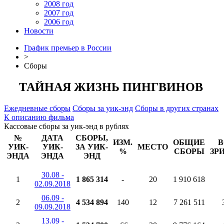
2008 год
2007 год
2006 год
Новости
График премьер в России
>
Сборы
ТАЙНАЯ ЖИЗНЬ ПИНГВИНОВ
Ежедневные сборы
Сборы за уик-энд
Сборы в других странах
К описанию фильма
Кассовые сборы за уик-энд в рублях
№
ДАТА
СБОРЫ,
ИЗМ.
ОБЩИЕ
В
УИК-
УИК-
ЗА УИК-
МЕСТО
%
СБОРЫ
ЗР
ЭНДА
ЭНДА
ЭНД
30.08 -
1
1 865 314
-
20
1 910 618
02.09.2018
06.09 -
2
4 534 894
140
12
7 261 511
09.09.2018
13.09 -