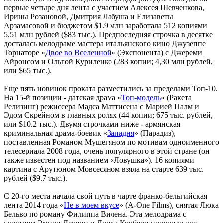
первые четыре дня лента с участием Алексея Шевченкова,
Ирины Розановой, Дмитрия Лабуша и Елизаветы
Арзамасовой и бюджетом $1.9 млн заработала 512 копиями
5,51 млн рублей ($83 тыс.). Предпоследняя строчка в десятке
досталась мелодраме мастера итальянского кино Джузеппе
Торнаторе «
Двое во Вселенной
» (Экспонента) с Джереми
Айронсом и Ольгой Куриленко (283 копии; 4,30 млн рублей,
или $65 тыс.).
Еще пять новинок проката разместились за пределами Топ-10.
На 15-й позиции - датская драма «
Топ-модель
» (Ракета
Релизинг) режиссера Мадса Маттисена с Марией Палм и
Эдом Скрейном в главных ролях (44 копии; 675 тыс. рублей,
или $10.2 тыс.). Двумя строчками ниже - армянская
криминальная драма-боевик «
Западня
» (Парадиз),
поставленная Романом Мушегяном по мотивам одноименного
телесериала 2008 года, очень популярного в этой стране (он
также известен под названием «Ловушка»). 16 копиями
картина с Арутюном Мовсесяном взяла на старте 639 тыс.
рублей ($9.7 тыс.).
С 20-го места начала свой путь в чарте франко-бельгийская
лента 2014 года «
Не в моем вкусе
» (A-One Films), снятая Люка
Бельво по роману Филиппа Вилена. Эта мелодрама с
участием Эмили Декенн и Лоика Корбери получила две