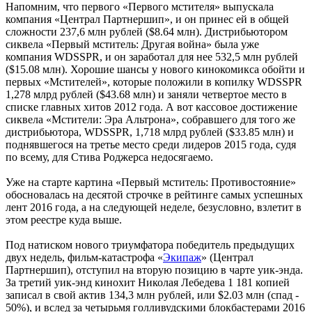
Напомним, что первого «Первого мстителя» выпускала
компания «Централ Партнершип», и он принес ей в общей
сложности 237,6 млн рублей ($8.64 млн). Дистрибьютором
сиквела «Первый мститель: Другая война» была уже
компания WDSSPR, и он заработал для нее 532,5 млн рублей
($15.08 млн). Хорошие шансы у нового кинокомикса обойти и
первых «Мстителей», которые положили в копилку WDSSPR
1,278 млрд рублей ($43.68 млн) и заняли четвертое место в
списке главных хитов 2012 года. А вот кассовое достижение
сиквела «Мстители: Эра Альтрона», собравшего для того же
дистрибьютора, WDSSPR, 1,718 млрд рублей ($33.85 млн) и
поднявшегося на третье место среди лидеров 2015 года, судя
по всему, для Стива Роджерса недосягаемо.
Уже на старте картина «Первый мститель: Противостояние»
обосновалась на десятой строчке в рейтинге самых успешных
лент 2016 года, а на следующей неделе, безусловно, взлетит в
этом реестре куда выше.
Под натиском нового триумфатора победитель предыдущих
двух недель, фильм-катастрофа «
Экипаж
» (Централ
Партнершип), отступил на вторую позицию в чарте уик-энда.
За третий уик-энд кинохит Николая Лебедева 1 181 копией
записал в свой актив 134,3 млн рублей, или $2.03 млн (спад -
50%), и вслед за четырьмя голливудскими блокбастерами 2016