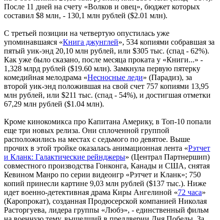
После 11 дней на счету «Волков и овец», бюджет которых
составил $8 млн, - 130,1 млн рублей ($2.01 млн).
С третьей позиции на четвертую опустилась уже
упоминавшаяся «
Книга джунглей
», 534 копиями собравшая за
пятый уик-энд 20,10 млн рублей, или $305 тыс. (спад - 62%).
Как уже было сказано, после месяца проката у «Книги...» -
1,328 млрд рублей ($19.60 млн). Замкнула первую пятерку
комедийная мелодрама «
Несносные леди
» (Парадиз), за
второй уик-энд положившая на свой счет 757 копиями 13,95
млн рублей, или $211 тыс. (спад - 54%), и достигшая отметки
67,29 млн рублей ($1.04 млн).
Кроме кинокомикса про Капитана Америку, в Топ-10 попали
еще три новых релиза. Они сплоченной группой
расположились на местах с седьмого по девятое. Выше
прочих в этой тройке оказалась анимационная лента «
Рэтчет
и Кланк: Галактические рейнджеры
» (Централ Партнершип)
совместного производства Гонконга, Канады и США, снятая
Кевином Манро по серии видеоигр «Рэтчет и Кланк»; 750
копий принесли картине 9,03 млн рублей ($137 тыс.). Ниже
идет военно-детективная драма Киры Ангелиной «
72 часа
»
(Каропрокат), созданная Продюсерской компанией Николая
Расторгуева, лидера группы «Любэ», - единственный фильм
на военную тему, вышедший в преддверии Дня Победы. За