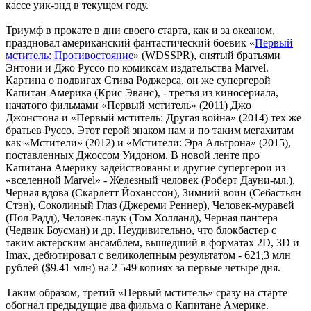
кассе уик-энд в текущем году.
Триумф в прокате в дни своего старта, как и за океаном,
праздновал американский фантастический боевик «
Первый
мститель: Противостояние
» (WDSSPR), снятый братьями
Энтони и Джо Руссо по комиксам издательства Marvel.
Картина о подвигах Стива Роджерса, он же супергерой
Капитан Америка (Крис Эванс), - третья из киносериала,
начатого фильмами «Первый мститель» (2011) Джо
Джонстона и «Первый мститель: Другая война» (2014) тех же
братьев Руссо. Этот герой знаком нам и по таким мегахитам
как «Мстители» (2012) и «Мстители: Эра Альтрона» (2015),
поставленных Джоссом Уидоном. В новой ленте про
Капитана Америку задействованы и другие супергерои из
«вселенной Marvel» - Железный человек (Роберт Дауни-мл.),
Черная вдова (Скарлетт Йоханссон), Зимний воин (Себастьян
Стэн), Соколиный Глаз (Джереми Реннер), Человек-муравей
(Пол Радд), Человек-паук (Том Холланд), Черная пантера
(Чедвик Боусман) и др. Неудивительно, что блокбастер с
таким актерским ансамблем, вышедший в форматах 2D, 3D и
Imax, дебютировал с великолепным результатом - 621,3 млн
рублей ($9.41 млн) на 2 549 копиях за первые четыре дня.
Таким образом, третий «Первый мститель» сразу на старте
обогнал предыдущие два фильма о Капитане Америке.