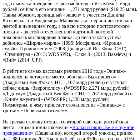
года выпуска преодолел «гроссмейстерский» рубеж 1 млрд
рублей: сейчас в его копилке - 1,271 млрд рублей ($19.25 млн).
Таким образом, зрелищный «экшен» с участием Данилы
Козловского и Владимира Машкова стал первой российской
лентой в нынешнем году, а за всю историю постсоветского
проката - шестой отечественной картиной, которой
покорилась миллиардная планка; до него такого успеха
добились «Ширли-мырли» (1995; Мосфильм), «Ирония
судьбы. Продолжение» (2008; Двадцатый Век Фокс СНГ),
«Сталинград» (2013; WDSSPR), «Елки-3» (2013; Bazelevs) и
«Вий» (2014; UPI).
В рейтинге самых кассовых релизов 2016 года «Экипаж»
поднялся на четвертое место, обогнав «Выжившего»
(Двадцатый Век Фокс СНГ; 1,107 млрд рублей) и уступая
сейчас лишь «Зверополису» (WDSSPR; 2,271 млрд рублей),
«Дэдпулу» (Двадцатый Век Фокс СНГ; 1,767 млрд рублей) и
«Книге джунглей» (WDSSPR; 1,328 млрд рублей).
Посмотрим, к чему приведет столкновение «Экипажа» с
третьим «Первым мстителем».
На третью строчку отошла со второй еще одна российская
лента - анимационная комедия «
Волки и овцы: Бе-е-е-зумное
превращение
» (Наше кино), которой второй уик-энд принес
на 1 880 копиях 26,13 млн рублей, или $396 тыс. (спад - 51%).