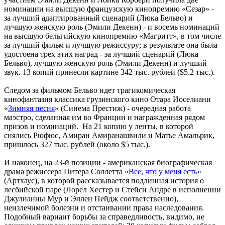
номинации на высшую французскую кинопремию «Сезар» -
за лучший адаптированный сценарий (Люка Бельво) и
лучшую женскую роль (Эмили Декенн) - и восемь номинаций
на высшую бельгийскую кинопремию «Магритт», в том числе
за лучший фильм и лучшую режиссуру; в результате она была
удостоена трех этих наград - за лучший сценарий (Люка
Бельво), лучшую женскую роль (Эмили Декенн) и лучший
звук. 13 копий принесли картине 342 тыс. рублей ($5.2 тыс.).
Следом за фильмом Бельво идет трагикомическая
кинофантазия классика грузинского кино Отара Иоселиани
«
Зимняя песня
» (Синема Престиж) - очередная работа
маэстро, сделанная им во Франции и награжденная рядом
призов и номинаций. На 21 копию у ленты, в которой
снялись Рюфюс, Амиран Амиранашвили и Матье Амальрик,
пришлось 327 тыс. рублей (около $5 тыс.).
И наконец, на 23-й позиции - американская биографическая
драма режиссера Питера Соллетта «
Все, что у меня есть
»
(Артхаус), в которой рассказывается подлинная история о
лесбийской паре (Лорел Хестер и Стейси Андре в исполнении
Джулианны Мур и Эллен Пейдж соответственно),
неизлечимой болезни и отстаивании права наследования.
Подобный вариант борьбы за справедливость, видимо, не