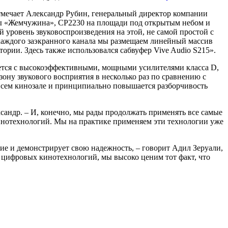
 отмечает Александр Рубин, генеральный директор компании
ицы «Жемчужина», CP2230 на площади под открытым небом и
й уровень звуковоспроизведения на этой, не самой простой с
 каждого заэкранного канала мы размещаем линейный массив
ории. Здесь также использовался сабвуфер Vive Audio S215».
ается с высокоэффективными, мощными усилителями класса D,
ону звукового восприятия в несколько раз по сравнению с
всем кинозале и принципиально повышается разборчивость
ксандр. – И, конечно, мы рады продолжать применять все самые
инотехнологий. Мы на практике применяем эти технологии уже
рие и демонстрирует свою надежность, – говорит Адил Зеруали,
я цифровых кинотехнологий, мы высоко ценим тот факт, что