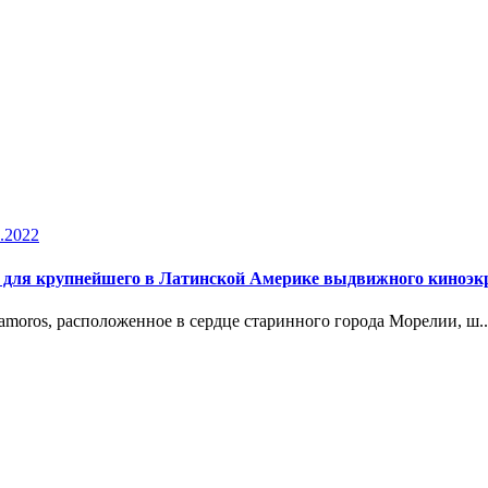
.2022
ор для крупнейшего в Латинской Америке выдвижного киноэк
moros, расположенное в сердце старинного города Морелии, ш..