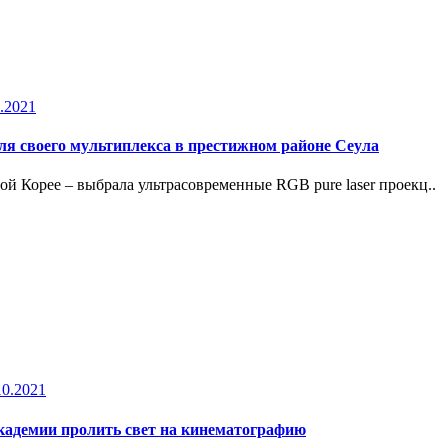
.2021
для своего мультиплекса в престижном районе Сеула
й Корее – выбрала ультрасовременные RGB pure laser проекц..
10.2021
академии пролить свет на кинематографию