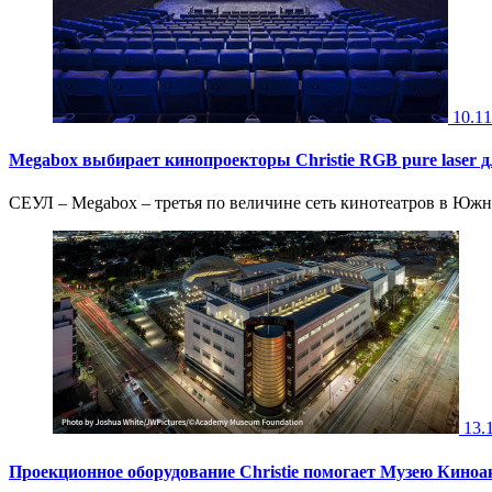
10.11
Megabox выбирает кинопроекторы Christie RGB pure laser 
СЕУЛ – Megabox – третья по величине сеть кинотеатров в Южно
13.
Проекционное оборудование Christie помогает Музею Кино