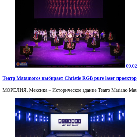
09.02
Театр Matamoros выбирает Christie RGB pure laser проект
МОРЕЛИЯ, Мексика – Историческое здание Teatro Mariano Mata