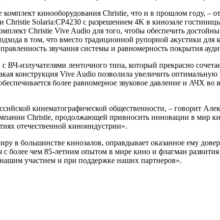
е комплект кинооборудования Christie, что и в прошлом году, –
 Christie Solaria:CP4230 с разрешением 4K в кинозале гостин
мплект Christie Vive Audio для того, чтобы обеспечить достойны
одхода в том, что вместо традиционной рупорной акустики для
правленность звучания системы и равномерность покрытия аудит
 с ВЧ-излучателями ленточного типа, который прекрасно сочет
кая конструкция Vive Audio позволила увеличить оптимальную з
беспечивается более равномерное звуковое давление и АЧХ во 
 российской кинематографической общественности, – говорит Але
омпании Christie, продолжающей привносить инновации в мир к
ытиях отечественной киноиндустрии».
миру в большинстве кинозалов, оправдывает оказанное ему дове
ия с более чем 85-летним опытом в мире кино и флагман развити
с нашим участием и при поддержке наших партнеров».