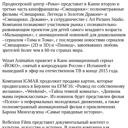
Продюсерский центр «Рики» представит в Канне вторую и
третью часть кинофраншизы «Смешарики»: полнометражные
фильмы «Смешарики. Легенда о Золотом Драконе» и
«Смешарики. Дежавю», в сотрудничестве с Art Pictures Studio.
Компания познакомит участников рынка с познавательно-
развивающим проектом для детей самого младшего возраста
«Малышарики», с анимационной новинкой для дошкольников
- сериалом «Тима и Тома», с последними новостями сериалов
«Смешарики» (2D и 3D) и «Пинкод», завоевавших любовь
зрителей более чем в 60-ти странах мира.
Wizart Animation привезет в Канн анимационный сериал
«ЙОКО», снятый в копродукции России с Испанией и
вышедший в эфир на отечественном ТВ в конце 2015 года.
Компания IGMAR продолжит продажи картин, которые
продвигались в Берлине на EFM’16: «Развод по собственному
желанию», «Weekend», «Тайна темной комнаты», «Дневник
мамы первоклассника». Из новинок будет представлен фильм
«Психи» о неформальных молодежных движениях, а также
полнометражный анимационный фильм о приключениях
Барона Мюнхгаузена «Самые правдивые истории».
Reflexion Films представит документальный контент о
культуре, искусстве и истории. В пакете компании как