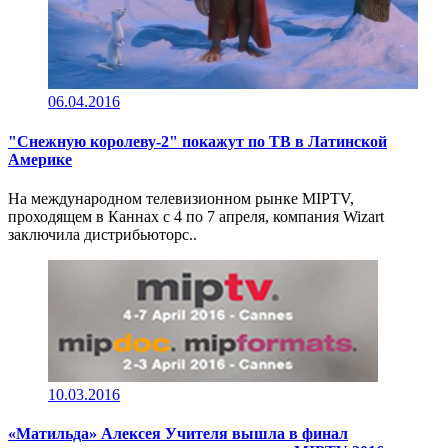
06.04.2016
"Снежную королеву-2" покажут по ТВ в Латинской
Америке
На международном телевизионном рынке MIPTV,
проходящем в Каннах с 4 по 7 апреля, компания Wizart
заключила дистрибьюторс..
10.03.2016
«Матильда» Алексея Учителя вышла в финал