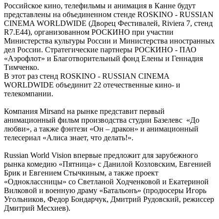
Российское кино, телефильмы и анимация в Канне будут
представлены на объединенном стенде ROSKINO - RUSSIAN
CINEMA WORLDWIDE (Дворец Фестивалей, Riviera 7, стенд
R7.E44), организованном РОСКИНО при участии
Министерства культуры России и Министерства иностранных
дел России. Стратегические партнеры РОСКИНО - ПАО
«Аэрофлот» и Благотворительный фонд Елены и Геннадия
Тимченко.
В этот раз стенд ROSKINO - RUSSIAN CINEMA
WORLDWIDE объединит 22 отечественные кино- и
телекомпании.
Компания Mirsand на рынке представит первый
анимационный фильм производства студии Базелевс «До
любви», а также фэнтези «Он – дракон» и анимационный
телесериал «Алиса знает, что делать!».
Russian World Vision впервые предложит для зарубежного
рынка комедию «Пятница» с Данилой Козловским, Евгенией
Брик и Евгением Стычкиным, а также проект
«Одноклассницы» со Светланой Ходченковой и Екатериной
Вилковой и военную драму «Батальонъ» (продюсеры Игорь
Угольников, Федор Бондарчук, Дмитрий Рудовский, режиссер
Дмитрий Месхиев).