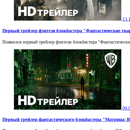
13.
Первый трейлер фэнтези блокбастера "Фантастические тв
Появился первый трейлер фэнтези блокбастера "Фантастически
09.
Первый трейлер фантастического блокбастера "Матрица: 