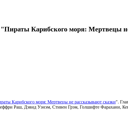
"Пираты Карибского моря: Мертвецы н
раты Карибского моря: Мертвецы не рассказывают сказки
". Гл
жеффри Раш, Дэвид Уэнэм, Стивен Грэм, Голшифте Фарахани, Ке