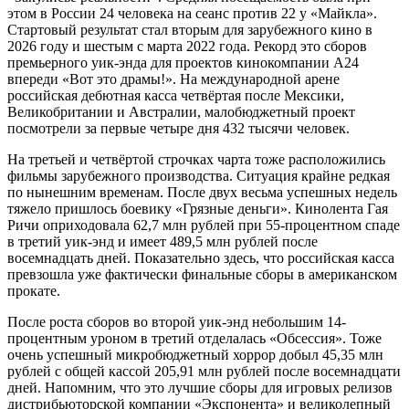
этом в России 24 человека на сеанс против 22 у «Майкла».
Стартовый результат стал вторым для зарубежного кино в
2026 году и шестым с марта 2022 года. Рекорд это сборов
премьерного уик-энда для проектов кинокомпании A24
впереди «Вот это драмы!». На международной арене
российская дебютная касса четвёртая после Мексики,
Великобритании и Австралии, малобюджетный проект
посмотрели за первые четыре дня 432 тысячи человек.
На третьей и четвёртой строчках чарта тоже расположились
фильмы зарубежного производства. Ситуация крайне редкая
по нынешним временам. После двух весьма успешных недель
тяжело пришлось боевику «Грязные деньги». Кинолента Гая
Ричи оприходовала 62,7 млн рублей при 55-процентном спаде
в третий уик-энд и имеет 489,5 млн рублей после
восемнадцать дней. Показательно здесь, что российская касса
превзошла уже фактически финальные сборы в американском
прокате.
После роста сборов во второй уик-энд небольшим 14-
процентным уроном в третий отделалась «Обсессия». Тоже
очень успешный микробюджетный хоррор добыл 45,35 млн
рублей с общей кассой 205,91 млн рублей после восемнадцати
дней. Напомним, что это лучшие сборы для игровых релизов
дистрибьюторской компании «Экспонента» и великолепный