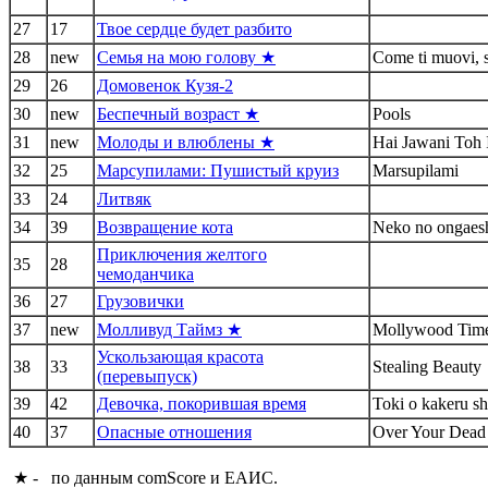
27
17
Твое сердце будет разбито
28
new
Семья на мою голову ★
Come ti muovi, s
29
26
Домовенок Кузя-2
30
new
Беспечный возраст ★
Pools
31
new
Молоды и влюблены ★
Hai Jawani Toh 
32
25
Марсупилами: Пушистый круиз
Marsupilami
33
24
Литвяк
34
39
Возвращение кота
Neko no ongaes
Приключения желтого
35
28
чемоданчика
36
27
Грузовички
37
new
Молливуд Таймз ★
Mollywood Tim
Ускользающая красота
38
33
Stealing Beauty
(перевыпуск)
39
42
Девочка, покорившая время
Toki o kakeru s
40
37
Опасные отношения
Over Your Dead
★ - по данным comScore и ЕАИС.