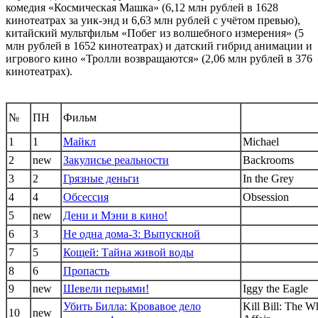
комедия «Космическая Машка» (6,12 млн рублей в 1628
кинотеатрах за уик-энд и 6,63 млн рублей с учётом превью),
китайский мультфильм «Побег из волшебного измерения» (5
млн рублей в 1652 кинотеатрах) и датский гибрид анимации и
игрового кино «Тролли возвращаются» (2,06 млн рублей в 376
кинотеатрах).
№
ПН
Фильм
1
1
Майкл
Michael
2
new
Закулисье реальности
Backrooms
3
2
Грязные деньги
In the Grey
4
4
Обсессия
Obsession
5
new
Дени и Мэни в кино!
6
3
Не одна дома-3: Выпускной
7
5
Кощей: Тайна живой воды
8
6
Пропасть
9
new
Шевели перьями!
Iggy the Eagle
Убить Билла: Кровавое дело
Kill Bill: The 
10
new