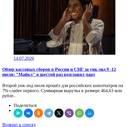
14.07.2026
Обзор кассовых сборов в России и СНГ за уик-энд 9 -12
июля: "Майкл" в шестой раз возглавил чарт
Второй уик-энд июля прошёл для российских кинотеатров на
7% слабее первого. Суммарная выручка в размере 464,63 млн
рубле..
Поделиться:
Возврат к списку