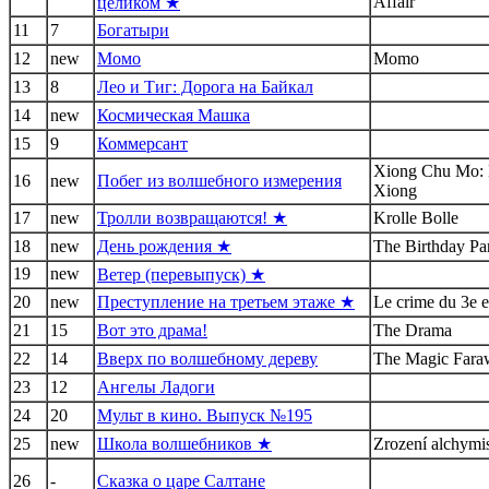
Affair
целиком ★
11
7
Богатыри
12
new
Момо
Momo
13
8
Лео и Тиг: Дорога на Байкал
14
new
Космическая Машка
15
9
Коммерсант
Xiong Chu Mo: 
16
new
Побег из волшебного измерения
Xiong
17
new
Тролли возвращаются! ★
Krolle Bolle
18
new
День рождения ★
The Birthday Pa
19
new
Ветер (перевыпуск) ★
20
new
Преступление на третьем этаже ★
Le crime du 3e e
21
15
Вот это драма!
The Drama
22
14
Вверх по волшебному дереву
The Magic Fara
23
12
Ангелы Ладоги
24
20
Мульт в кино. Выпуск №195
25
new
Школа волшебников ★
Zrození alchymi
26
-
Сказка о царе Салтане