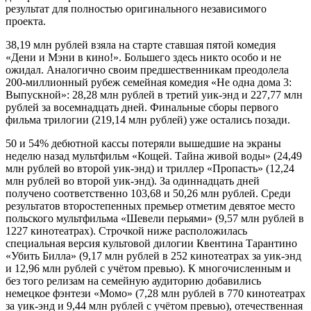
результат для полностью оригинального независимого
проекта.
38,19 млн рублей взяла на старте ставшая пятой комедия
«Дени и Мэни в кино!». Большего здесь никто особо и не
ожидал. Аналогично своим предшественникам преодолела
200-миллионный рубеж семейная комедия «Не одна дома 3:
Выпускной»: 28,28 млн рублей в третий уик-энд и 227,77 млн
рублей за восемнадцать дней. Финальные сборы первого
фильма трилогии (219,14 млн рублей) уже остались позади.
50 и 54% дебютной кассы потеряли вышедшие на экраны
неделю назад мультфильм «Кощей. Тайна живой воды» (24,49
млн рублей во второй уик-энд) и триллер «Пропасть» (12,24
млн рублей во второй уик-энд). За одиннадцать дней
получено соответственно 103,68 и 50,26 млн рублей. Среди
результатов второстепенных премьер отметим девятое место
польского мультфильма «Шевели перьями» (9,57 млн рублей в
1227 кинотеатрах). Строчкой ниже расположилась
специальная версия культовой дилогии Квентина Тарантино
«Убить Билла» (9,17 млн рублей в 252 кинотеатрах за уик-энд
и 12,96 млн рублей с учётом превью). К многочисленным и
без того релизам на семейную аудиторию добавились
немецкое фэнтези «Момо» (7,28 млн рублей в 770 кинотеатрах
за уик-энд и 9,44 млн рублей с учётом превью), отечественная