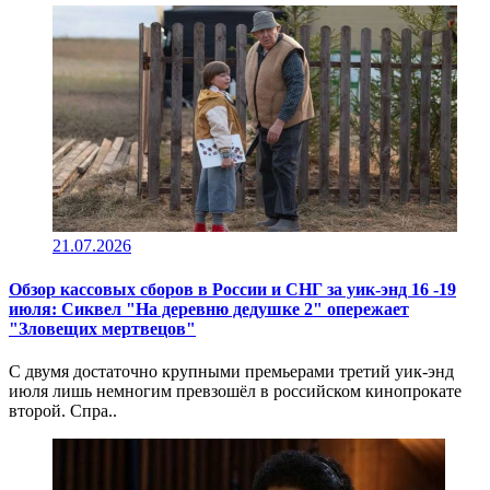
21.07.2026
Обзор кассовых сборов в России и СНГ за уик-энд 16 -19
июля: Сиквел "На деревню дедушке 2" опережает
"Зловещих мертвецов"
С двумя достаточно крупными премьерами третий уик-энд
июля лишь немногим превзошёл в российском кинопрокате
второй. Спра..