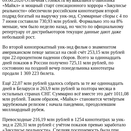
09.06.2026
Отличная стойкость музыкального байопика
«Майкл» и мощный старт сенсационного хоррора «Закулисье
реальности» обеспечили российским кинотеатрам второй
подряд богатый на выручку уик-энд. Суммарные сборы с 4 по
7 июня составили 730,93 млн рублей. Формально это на 8%
меньше, чем было неделю назад, но чисто по официальному
репертуару от дистрибьюторов текущие данные дают даже
небольшой рост.
Во второй кинопрокатный уик-энд фильм о знаменитом
американском певце записал на свой счёт 253,15 млн рублей
при 22-процентном падении сборов. Всего за одиннадцать
дней показов в России получено 725,11 млн рублей, по
состоянию на поздний вечер понедельника кинотеатры
продали 1 369 223 билета.
Ещё 22,07 млн рублей удалось собрать за те же одиннадцать
дней в Беларуси и 263,9 млн рублей за полтора месяца в
остальных странах СНГ. Суммарно всё вместе это даёт 1011,08
млн рублей. Таким образом, «Майкл» становится четвёртым
зарубежным релизом с начала пандемии, преодолевшим
миллиардный рубеж.
Превосходные 216,19 млн рублей в 1254 кинотеатрах за уик-
энд и 220,31 млн рублей с учётом показов превью заработало
«Закулисье реальности». Средняя посещаемость была при