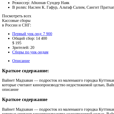
Режиссер:
Абхинав Сундер Наяк
В ролях:
Наслен К. Гафур
,
Альтаф Салим
,
Сангит Пратха
Посмотреть всех
Кассовые сборы
в России и СНГ:
Первый уик-энд:
7 900
Общий сбор:
14 400
$ 195
Зрителей:
20
Сборы по уик-эндам
Описание
Краткое содержание:
Вайнет Мадхаван — подросток из маленького городка Куттикан
которые считают кинопроизводство недостижимой целью, Вайне
описание
Краткое содержание
Вайнет Мадхаван — подросток из маленького городка Куттикан
которые считают кинопроизводство недостижимой целью, Вайне