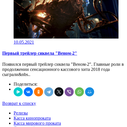
10.05.2021
Первый трейлер сиквела "Веном-2"
Появился первый трейлер сиквела "Веном-2". Главные роли в
продолжении сенсационного кассового хита 2018 года
сыграли&nbs..
Поделиться:
Возврат к списку
Релизы
Касса кинопроката
Касса мирового проката